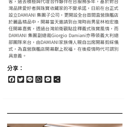
客，過去積極與代理合作夥伴在台服務多年，基於對台
灣品牌愛好者與珠寶收藏家的不變承諾，日前在台正式
設立DAMIANI 集團子公司，更開設全台首間直營旗艦店
於麗晶精品中，開幕當天邀請到台灣時尚男星林柏宏擔
任開幕嘉賓，透過台灣前衛觀點詮釋義式珠寶風情，而
DAMIANI 集團副總裁Giorgio Damiani亦帶領義大利總
部團隊來台，由DAMIANI家族傳人親自出席開幕剪綵儀
式，為直營旗艦店開幕獻上祝福，在後疫情時代可謂別
具意義。
分享：
Facebook
Twitter
Line
WhatsApp
Messenger
分
享