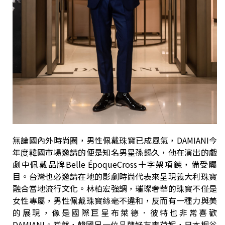
無論國內外時尚圈，男性佩戴珠寶已成風氣，DAMIANI今
年度韓國市場邀請的便是知名男星孫錫久，他在演出的戲
劇中佩戴品牌Belle ÉpoqueCross十字架項鍊，備受矚
目。台灣也必邀請在地的影劇時尚代表來呈現義大利珠寶
融合當地流行文化。林柏宏強調，璀璨奢華的珠寶不僅是
女性專屬，男性佩戴珠寶絲毫不違和，反而有一種力與美
的展現，像是國際巨星布萊德．彼特也非常喜歡
DAMIANI。當然，韓國另一位品牌好友李荷妮，日本桐谷