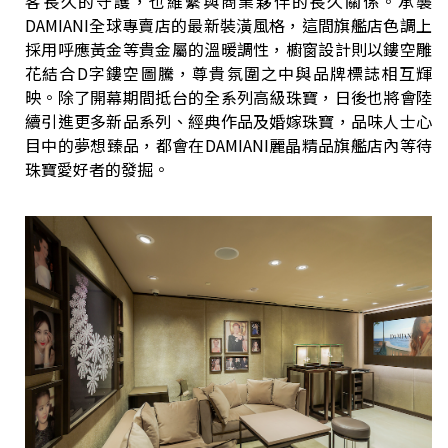
客長久的守護，也維繫與商業夥伴的長久關係。承襲
DAMIANI全球專賣店的最新裝潢風格，這間旗艦店色調上
採用呼應黃金等貴金屬的溫暖調性，櫥窗設計則以鏤空雕
花結合D字鏤空圖騰，尊貴氛圍之中與品牌標誌相互輝
映。除了開幕期間抵台的全系列高級珠寶，日後也將會陸
續引進更多新品系列、經典作品及婚嫁珠寶，品味人士心
目中的夢想臻品，都會在DAMIANI麗晶精品旗艦店內等待
珠寶愛好者的發掘。