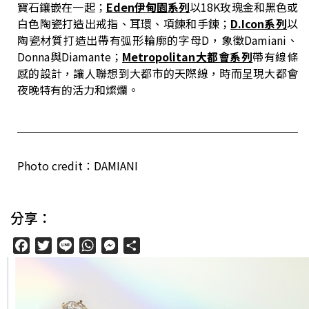
寶石鑲嵌在一起；
Eden伊甸園系列
以18K玫瑰金和黑色或
白色陶瓷打造出戒指、耳環、項鍊和手鍊；
D.Icon系列
以
陶瓷材質打造出帶有弧形輪廓的字母D，象徵Damiani、
Donna與Diamante；
Metropolitan大都會系列
帶有線條
感的設計，讓人聯想到大都市的天際線，時而呈現大都會
夜晚特有的活力和燦爛。
Photo credit：DAMIANI
分享：
Facebook
Twitter
Line
WhatsApp
Messenger
分
享