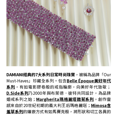
DAMIANI
經典的7大系列日常時尚珠寶
，被稱為品牌「Our
Must-Haves」珍藏全系列。包含
Belle Époque美好年代
系列
，有如電影膠卷般的戒指輪廓，向美好年代致敬；
D.Side系列
乃2000年與布萊德．彼特共同設計，為品牌
婚戒系列之始；
Margherita瑪格麗塔雛菊系列
，創作靈
感來自於20世紀初期的義大利王后瑪格麗塔；
Mimosa含
羞草系列
的鑲嵌方式有如馬賽克般，將形狀和切工各異的