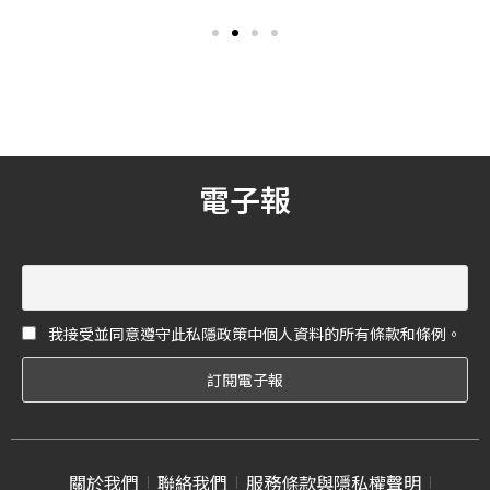
文青風潮興起，植物婚禮小
的外包裝、或是典雅水藍的
物開始成為許多新人們的首
炫彩盒子等等，配上品牌
選，讓植物做為新人們的幸
logo 燙金，這就是講求時尚
福象徵，持續陪伴在所有至
的新人想要送出去給人祝福
親好友們身旁。此次，《花
的禮物吧！
嫁》就為大家精選了5間植物
婚禮小物品牌，讓你們的幸
福繼續蔓延生長。
電子報
我接受並同意遵守此私隱政策中個人資料的所有條款和條例。
關於我們
聯絡我們
服務條款與隱私權聲明