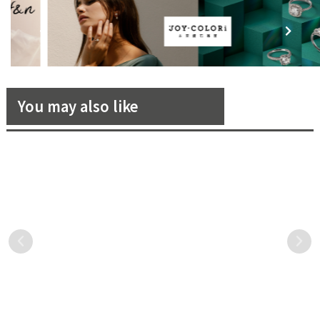
You may also like
讓「植物」成為你們愛情的幸
一口吃下最時尚的喜餅
福象徵，繼續蔓延生長！
Cupetit，怎麼能不心動？
近年來，環保意識崛起，大
Cupetit 這個法式時尚的輕奢
家對於婚禮小物的選擇開始
喜餅，第一眼看上去就是討
走向環保化、輕量化，加上
人如此喜歡，不論是緋紅色