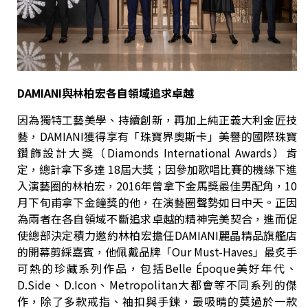
DAMIANI
與林柏宏各自領域追求卓越
因為獨特工藝美學、持續創新，再加上純正義大利金匠技
藝，DAMIANI獲得享有「珠寶界奧斯卡」美譽的國際珠寶
鑽飾設計大獎（Diamonds International Awards）肯
定，總計拿下多達 18屆大獎；因參加歌唱比賽的機緣下進
入演藝圈的林柏宏，2016年曾拿下金馬獎最佳男配角，10
月下旬甫拿下金鐘獎的他，在演藝圈聲勢如日中天。正因
為兩者在各自領域不斷追求卓越的精神完美契合，進而促
使總部決定積力邀約林柏宏擔任DAMIANI麗晶精品旗艦店
的開幕剪綵嘉賓，他佩戴品牌「Our Must-Haves」最炙手
可熱的珍藏系列作品，包括Belle Époque美好年代、
D.Side、D.Icon、Metropolitan大都會等不同系列的傑
作，除了多款戒指、袖扣與手鍊，最吸晴的莫過於一款