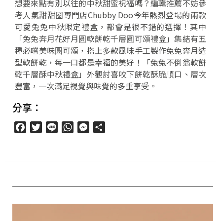
想要來點有別以往的中秋甜蜜祝福嗎？編輯推薦不妨參
考人氣甜甜圈專門店Chubby Doo今年熱烈登場的兩款
可愛兔兔中秋限定禮盒，都會是很不錯的選擇！其中
「兔兔奔月花好月圓軟餅乾千層圓可頌禮盒」集結有五
種必嚐美味圓可頌，搭上多款風味手工製作兔兔奔月造
型軟餅乾，每一口都是幸福的美好！「兔兔不倒翁軟餅
乾千層酥中秋禮盒」外觀討喜咬下餅乾酥脆順口、層次
豐富，一次滿足視覺與味覺的多重享受。
分享：
Facebook
Twitter
Line
WhatsApp
Messenger
分
享