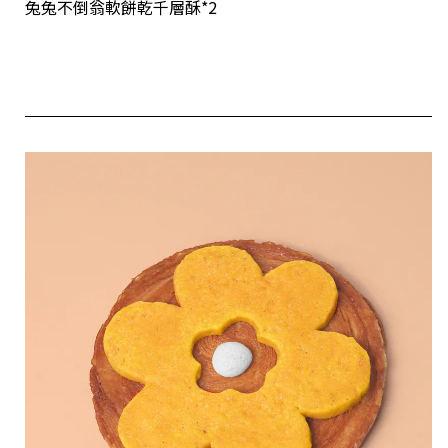
兔兔不倒翁軟餅乾千層酥*2