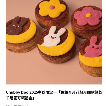
Chubby Doo 2025
中秋限定
—
「
兔兔奔月花好月圓軟餅乾
千層圓可頌禮盒
」