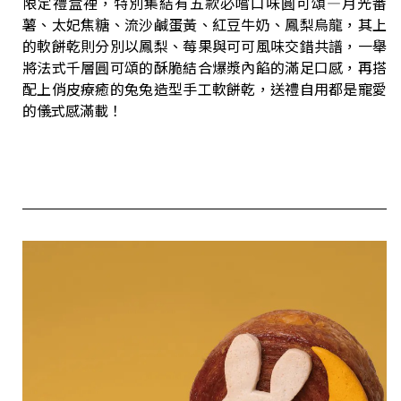
限定禮盒裡，特別集結有五款必嚐口味圓可頌—月光番
薯、太妃焦糖、流沙鹹蛋黃、紅豆牛奶、鳳梨烏龍，其上
的軟餅乾則分別以鳳梨、莓果與可可風味交錯共譜，一舉
將法式千層圓可頌的酥脆結合爆漿內餡的滿足口感，再搭
配上俏皮療癒的兔兔造型手工軟餅乾，送禮自用都是寵愛
的儀式感滿載！