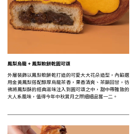
鳳梨烏龍
+
鳳梨軟餅乾圓可頌
外層裝飾以鳳梨軟餅乾打造的可愛大大花朵造型，內餡選
用金黃鳳梨搭配醇厚烏龍茶香，果香清爽、茶韻回甘，彷
彿將鳳梨酥的經典滋味注入到圓可頌之中，甜中帶雅致的
大人系風味，值得今年中秋賞月之際細細品嘗一二。