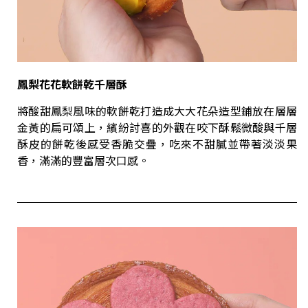
鳳梨花花軟餅乾千層酥
將酸甜鳳梨風味的軟餅乾打造成大大花朵造型鋪放在層層
金黃的扁可頌上，繽紛討喜的外觀在咬下酥鬆微酸與千層
酥皮的餅乾後感受香脆交疊，吃來不甜膩並帶著淡淡果
香，滿滿的豐富層次口感。