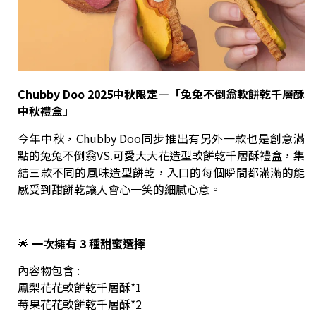
Chubby Doo 2025
中秋限定
—
「
兔兔不倒翁軟餅乾千層酥
中秋禮盒
」
今年中秋，Chubby Doo同步推出有另外一款也是創意滿
點的兔兔不倒翁VS.可愛大大花造型軟餅乾千層酥禮盒，集
結三款不同的風味造型餅乾，入口的每個瞬間都滿滿的能
感受到甜餅乾讓人會心一笑的細膩心意。
🌟
一次擁有 3 種甜蜜選擇
內容物包含 :
鳳梨花花軟餅乾千層酥*1
莓果花花軟餅乾千層酥*2