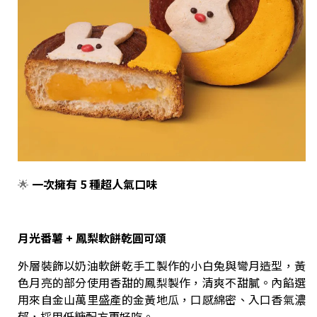
🌟
一次擁有 5 種超人氣口味
月光番薯
+
鳳梨軟餅乾圓可頌
外層裝飾以奶油軟餅乾手工製作的小白兔與彎月造型，黃
色月亮的部分使用香甜的鳳梨製作，清爽不甜膩。內餡選
用來自金山萬里盛產的金黃地瓜，口感綿密、入口香氣濃
郁，採用低糖配方更好吃。