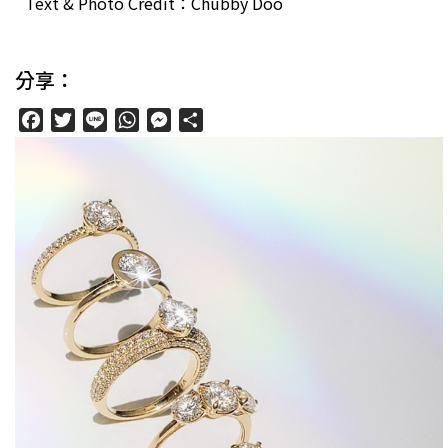
Text & Photo Credit：Chubby Doo
分享：
Facebook
Twitter
Line
WhatsApp
Messenger
分
享