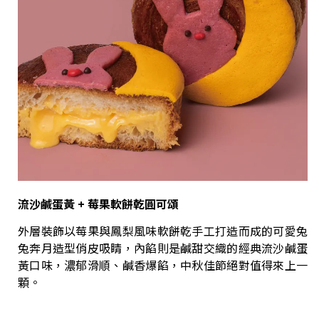
流沙鹹蛋黃
+
莓果軟餅乾圓可頌
外層裝飾以莓果與鳳梨風味軟餅乾手工打造而成的可愛兔
兔奔月造型俏皮吸睛，內餡則是鹹甜交織的經典流沙鹹蛋
黃口味，濃郁滑順、鹹香爆餡，中秋佳節絕對值得來上一
顆。