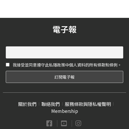
現不同風尚的自己！
端的成品處理與塑形面料製
成，打造了優雅而女性化的
迷人輪廓！
電子報
我接受並同意遵守此私隱政策中個人資料的所有條款和條例。
關於我們
聯絡我們
服務條款與隱私權聲明
Membership