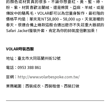
的顏色或材質真的很多，不論你想要紅、黃、藍、綠、
粉、紫，材質喜歡法蘭絨、還是棉質、亞麻、羊絨，或是
傳說中的駱馬毛，VOLAR都可以為您量身製作，最初階的
價格平均是：單夾克NT$8,800 – 58,000 up，天氣漸暖的
春天，很適合備上幾款這般合適出遊亦不失莊重大器感的
Safari Jacket獵裝外套，肯定為你的帥氣度倍數加乘！
VOLAR
時裝西服
地址：臺北市大同區蘭州街52號
電話：0953 388 861
官網：
http://www.volarbespoke.com.tw/
業務範圍：西裝成衣、西裝租借、西裝訂做