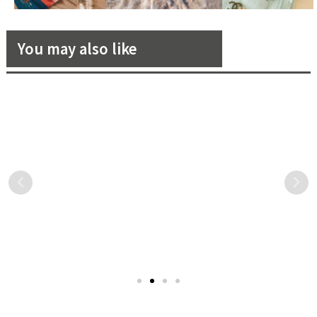
You may also like
男士西裝想要改變風格？就從
Lace & Dolly Atelier蕾絲娃
「胸針」開始戴起！
娃全新引進Jean-Louis
Sabaji黎巴嫩高訂婚紗品牌
男士們在穿著西裝時，都習
Jean-Louis Sabaji是一家來
2024奢美禮服，女星張鈞甯
慣以什麼配件搭配呢？其實
自黎巴嫩的奢華時尚品牌，
知性演繹驚艷微博電影之夜！
西裝風格時常是依靠這些小
因其禮服創作獨特、永恆優
細節來改變風格的！此次，
雅的設計風格而聞名，並因
《花嫁》精選了 12 款胸針，
渴望與眾不同的初衷備受各
讓男士們在穿搭西裝出門
界關注。該品牌的設計師禮
時，能利用這些小眉角來展
服採用新穎的現代工藝、高