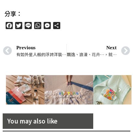
分享：
Facebook
Twitter
Line
WhatsApp
Messenger
分
享
Previous
Next
有如外星人般的浮誇洋裝！來自中國新銳設計師品牌「WINDOWSEN」的勇敢無畏！
飄逸、浪漫、花卉…，就讓波西米亞風的伴娘服搭配你的夢幻海島婚禮！
You may also like