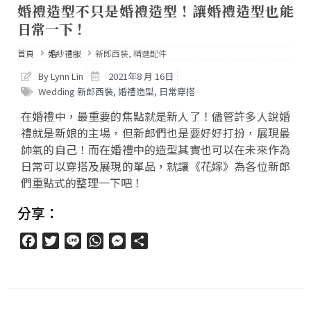
婚禮造型不只是婚禮造型！讓婚禮造型也能
日常一下！
首頁
婚紗禮服
新郎西裝
,
精選配件
By Lynn Lin
2021年8 月 16日
Wedding 新郎西裝
,
婚禮造型
,
日常穿搭
在婚禮中，最重要的焦點就是新人了！儘管許多人說婚
禮就是新娘的主場，但新郎們也是要好好打扮，展現最
帥氣的自己！而在婚禮中的造型其實也可以在未來作為
日常可以穿搭及展現的單品，就讓《花嫁》為各位新郎
們重點式的整理一下吧！
分享：
Facebook
Twitter
Line
WhatsApp
Messenger
分
享