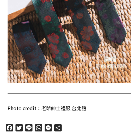
Photo credit：老爺紳士禮服 台北館
Facebook
Twitter
Line
WhatsApp
Messenger
分
享