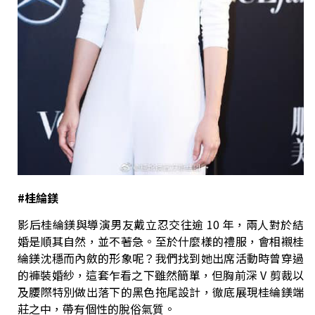
#
桂綸鎂
影后桂綸鎂與導演男友戴立忍交往逾 10 年，兩人對於結
婚是順其自然，並不著急。至於什麼樣的禮服，會相襯桂
綸鎂沈穩而內斂的形象呢？我們找到她出席活動時曾穿過
的褲裝婚紗，這套乍看之下雖然簡單，但胸前深 V 剪裁以
及腰際特別做出落下的黑色拖尾設計，徹底展現桂綸鎂端
莊之中，帶有個性的脫俗氣質。