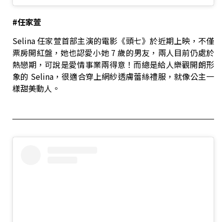
#
任家萱
Selina 任家萱首部主演的電影《頭七》於近期上映，不僅
票房開紅盤，她也認愛小她 7 歲的男友，兩人目前仍處於
熱戀期，可說是愛情事業兩得意！而總是給人樂觀開朗形
象的 Selina，很適合穿上網紗透膚蕾絲禮服，就像公主一
樣甜美動人。