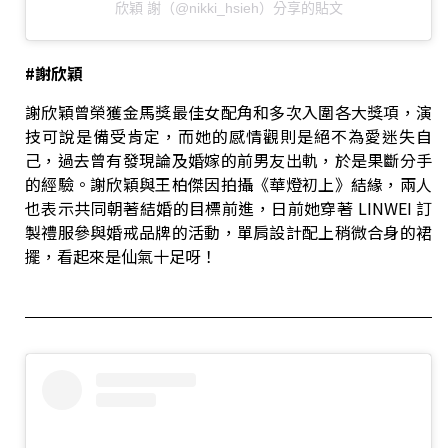
欣穎 謝（@nikki_hsieh）分享的貼文
#
謝欣穎
謝欣穎曾榮獲金馬獎最佳女配角和多次入圍各大獎項，演
技可說是備受肯定，而她的感情觀則是絕不為愛迷失自
己，過去曾有發現論及婚嫁的前男友出軌，於是果斷分手
的經驗。謝欣穎與王柏傑因拍攝《華燈初上》結緣，兩人
也表示共同朝著結婚的目標前進，日前她穿著 LINWEI 訂
製禮服參與婚戒品牌的活動，單肩設計配上稍微合身的裙
擺，看起來是仙氣十足呀！