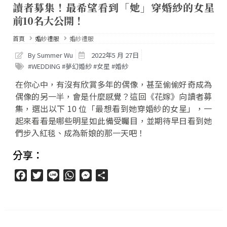
讀者募集！最希望看到「她」穿婚紗的女星
前10名大公開！
首頁
婚紗禮服
婚紗禮服
By Summer Wu
2022年5 月 27日
#WEDDING #夢幻婚紗 #女星 #婚紗
在你心中，有沒有欣賞多年的偶像，甚至偷偷好奇成為
偶像的另一半，會是什麼感覺？這回《花嫁》向讀者募
集，選出以下 10 位「最想看到她穿婚紗的女星」，一
起來看看是哪些明星如此備受矚目，並期待早日看到她
們步入紅毯、成為新娘的那一天吧！
分享：
Facebook
Twitter
Line
WhatsApp
Messenger
分
享