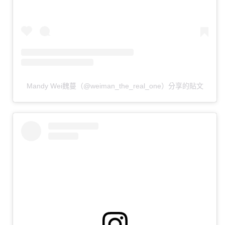
Mandy Wei魏蔓（@weiman_the_real_one）分享的貼文