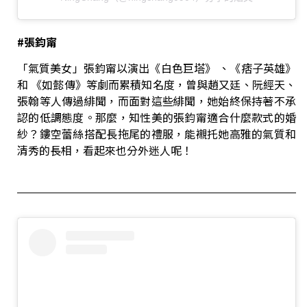
#
張鈞甯
「氣質美女」張鈞甯以演出《白色巨塔》 、《痞子英雄》
和 《如懿傳》等劇而累積知名度，曾與趙又廷、阮經天、
張翰等人傳過緋聞，而面對這些緋聞，她始終保持著不承
認的低調態度。那麼，知性美的張鈞甯適合什麼款式的婚
紗？鏤空蕾絲搭配長拖尾的禮服，能襯托她高雅的氣質和
清秀的長相，看起來也分外迷人呢！