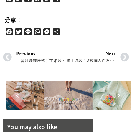
享
分享：
Facebook
Twitter
Line
WhatsApp
Messenger
分
享
Previous
Next
「蕾絲娃娃法式手工婚紗」全新企劃寵愛新娘— #拍婚紗就穿國際品牌禮服！絕對能夠滿足新娘想要獨一無二的婚紗想望
紳士必收！8款讓人百看不膩的夏日西裝推薦，「老爺紳士禮服」優越面料款式西裝無懈可擊
You may also like