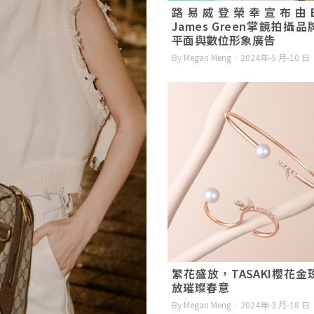
路易威登榮幸宣布由Et
James Green掌鏡拍攝
平面與數位形象廣告
By Megan Meng
2024年-5 月-10 日
繁花盛放，TASAKI櫻花金
放璀璨春意
By Megan Meng
2024年-3 月-18 日