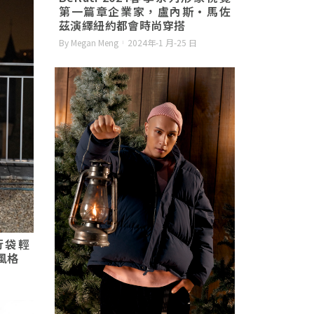
第一篇章企業家，盧內斯·馬佐
茲演繹紐約都會時尚穿搭
By Megan Meng
2024年-1 月-25 日
旅行袋輕
風格