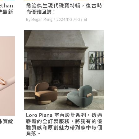
han
喬治傑生現代珠寶特輯，復古時
品牌最新
尚優雅回歸！
By Megan Meng
2024年-3 月-28 日
Loro Piana 室內設計系列，透過
珠寶綻
嶄新的全訂製服務，將獨有的優
雅質感和原創魅力帶到家中每個
角落。