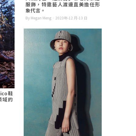
服飾，特邀藝人渡邊直美擔任形
象代言。
By Megan Meng
2023年-12 月-13 日
nico鞋
領域的
日