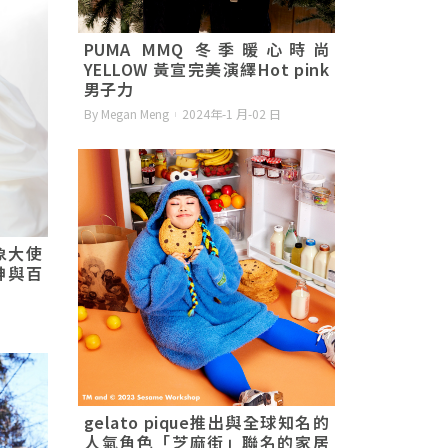
PUMA MMQ 冬季暖心時尚
YELLOW 黃宣完美演繹Hot pink
男子力
By Megan Meng
2024年-1 月-02 日
象大使
神與百
gelato pique推出與全球知名的
人氣角色「芝麻街」聯名的家居