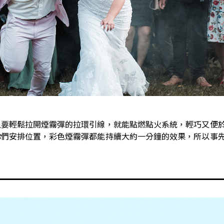
只要輕鬆拉開煙霧彈的拉環引線，就能點燃點火系統，輕巧又便
你們安排位置，彩色煙霧彈都能持續大約一分鐘的效果，所以事