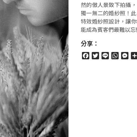
然的傲人景致下拍攝，
獨一無二的婚紗照！此
特效婚紗照設計，讓你
能成為賓客們最難以忘
分享：
Facebook
Twitter
Line
WhatsA
Mes