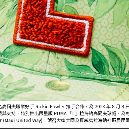
夫職業好手 Rickie Fowler 攜手合作，為 2023 年 8 月 8
視與支持，特別推出限量版 PUMA 『L』拉海納高爾夫球帽，為彰
aui United Way)，號召大家共同為夏威夷拉海納社區居