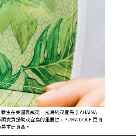
 日發生在美國夏威夷 – 拉海納茂宜島 (LAHAINA
顯實質援助茂宜島的重要性，PUMA GOLF 更將
民籌募重建資金。