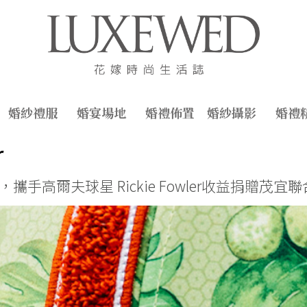
婚紗禮服
婚宴場地
婚禮佈置
婚紗攝影
婚禮
r
攜手高爾夫球星 Rickie Fowler收益捐贈茂宜