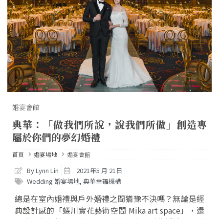
婚宴會館
典華：「做我們所說，說我們所做」創造專
屬於你們的夢幻婚禮
首頁
婚宴場地
婚宴會館
By Lynn Lin
2021年5 月 21日
Wedding 婚宴場地
,
典華幸福機構
總是在室內婚禮與戶外婚禮之間猶豫不決嗎？無論是經
典設計感的「蜷川實花藝術空間 Mika art space」，還