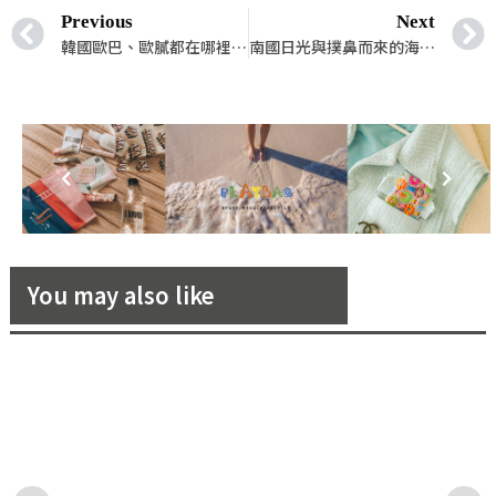
Previous
Next
韓國歐巴、歐膩都在哪裡舉辦婚禮？盤點 3 對韓國名人的婚禮場地！
南國日光與撲鼻而來的海洋氣息，全台唯一擁有 270° 海景、愛情碉堡的「嵐翎白砂渡假莊園」打造妳夢寐以求的戶外浪漫婚禮！
You may also like