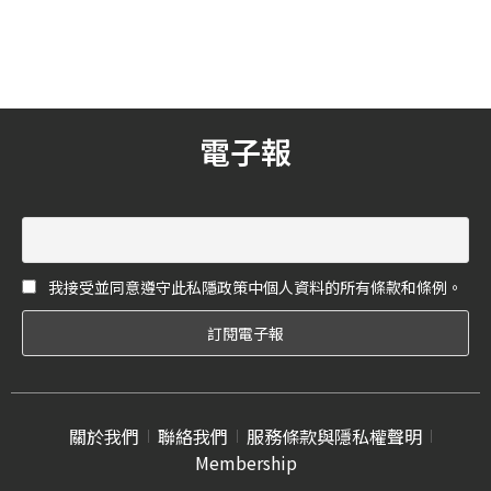
多時尚或者創意的妝容，但
禮主題最受到歡迎呢？《花
現在的她，想要更自在的生
嫁》精選了 5 大新人最愛的
活，於是開始成為自由接案
婚禮主題風格，來看看你們
的彩妝師，也開始經營自己
的選擇是否有入圍吧！
在新娘秘書的這一塊專業。
電子報
我接受並同意遵守此私隱政策中個人資料的所有條款和條例。
關於我們
聯絡我們
服務條款與隱私權聲明
Membership