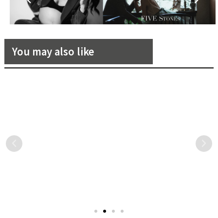
You may also like
【花嫁職人說】彩妝師周香
【婚禮籌備懶人包】婚禮主題
煎：「那種 20 年之後看到自
百百種！精選 5 大新人最愛的
己照片，會依然喜歡那個時候
婚禮主題風格！
今天《花嫁》與我們的新秘
編輯跟大家說過，婚禮有個
的自己。」
好朋友─周香煎有約，綽號
主題規劃，對於後續小細節
小白的她，是個開朗自在的
上會更加有條理、有方向，
女生，但一開始入行，也有
也不容易因為選擇太多而眼
待過服裝造型產業，化過許
花撩亂，不過有什麼樣的婚