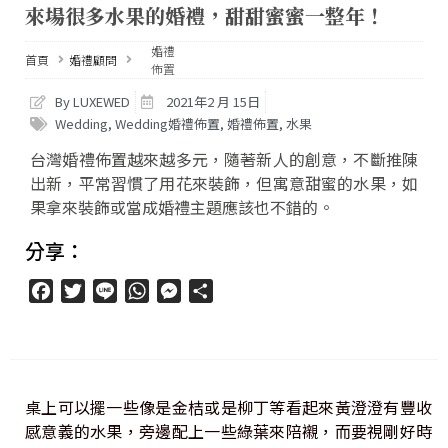
來場很多水果的婚禮，甜甜蜜蜜一整年！
婚禮
首頁
婚禮顧問
佈置
By LUXEWED
2021年2 月 15日
Wedding
,
Wedding婚禮佈置
,
婚禮佈置
,
水果
台灣婚禮佈置越來越多元，隨著新人的創意，不斷推陳
出新，平常習慣了用花來裝飾，但寓意甜蜜的水果，如
果拿來裝飾或當成婚禮主題應該也不錯的。
分享：
Facebook
Twitter
Line
WhatsApp
Messenger
分
享
桌上可以擺一些像是金桔或是柳丁等看起來黃澄澄有豐收
感意義的水果，旁邊配上一些綠葉來陪襯，而要視剛好時