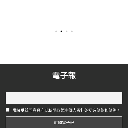
人甚至女性參考妝容的對象
湧現的校園風婚禮，幫所有賓
客重溫曾經的甜美回憶吧！
去年年初，Pat McGrath 從
如果即將跟你步入婚宴殿堂
英國女王伊莉莎白二世手中
的另一半，剛好就是一起來
接下了Dame of the British
自同一個校園的，兩人愛情
Empire，大英帝國榮譽勳
廝守這麼多年，好不容易修
章，也正式成為女爵士，這
成正果，這時候何不來策畫
是她第二次獲得勳章也是極
一場用校園為主題的婚禮
高的榮譽，並且是第一位獲
呢？包準兩人都能重溫以前
得此獎項的時裝產業從業的
的美好回憶，而來訪的賓客
黑人女性。
也一定能感到相當熟悉。
電子報
我接受並同意遵守此私隱政策中個人資料的所有條款和條例。