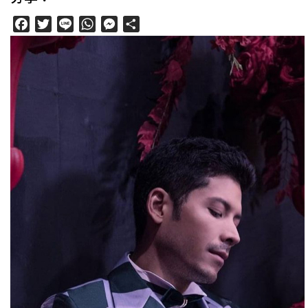
Facebook
Twitter
Line
WhatsApp
Messenger
分
享