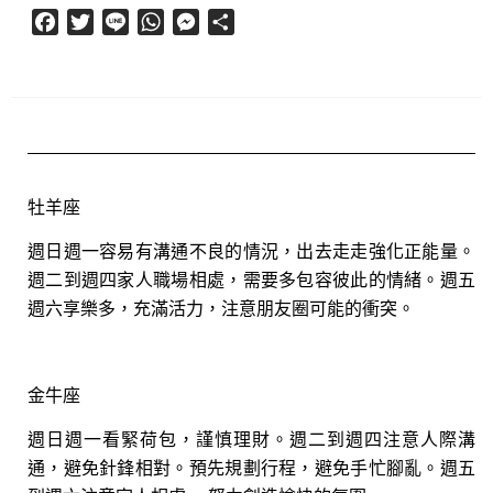
Facebook
Twitter
Line
WhatsApp
Messenger
分
享
牡羊座
週日週一容易有溝通不良的情況，出去走走強化正能量。
週二到週四家人職場相處，需要多包容彼此的情緒。週五
週六享樂多，充滿活力，注意朋友圈可能的衝突。
金牛座
週日週一看緊荷包，謹慎理財。週二到週四注意人際溝
通，避免針鋒相對。預先規劃行程，避免手忙腳亂。週五