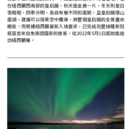
在紐西蘭西南部的皇后鎮，秋天是金黃一片，冬天則是白
雪皚皚，四季分明，各自有著不同的面貌，且皇后鎮環山
面湖，建議可以搭乘空中纜車，將整個皇后鎮的全景盡收
眼底。而根據紐西蘭最新入境要求，已完成完整接種新冠
疫苗並來自免簽證國家的旅客，從2022年5月1日起就能造
訪紐西蘭囉。