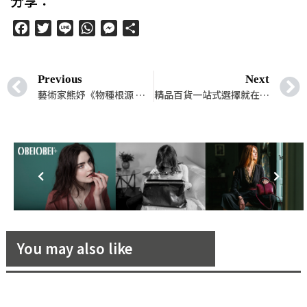
分享：
Facebook
Twitter
Line
WhatsApp
Messenger
分
享
Previous
Next
藝術家熊妤《物種根源 與不完美共存》創作個展，以西方時尚思潮融合東方意境靈感，表述「藝術一直與我們同在」
精品百貨一站式選擇就在CLUB DESIGNER！全球14大品牌獨家引進，近期更展售有「寬庭 x Daniel Wong 30周年限量款衛浴配件」
You may also like