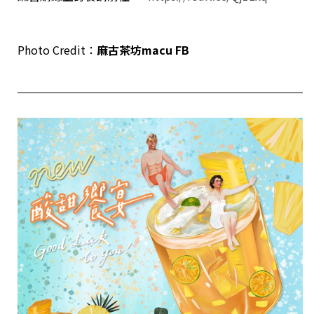
Photo Credit：
麻古茶坊macu FB