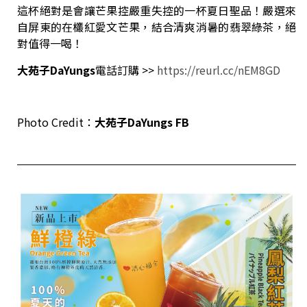
這杯絕對是會讓芒果控嚴重失控的一杯夏日聖品！嚴選來
自屏東的在欉紅愛文芒果，結合清爽消暑的翡翠綠茶，絕
對值得一喝！
大苑子
DaYungs
電話訂購 >>
https://reurl.cc/nEM8GD
Photo Credit：
大苑子
DaYungs FB