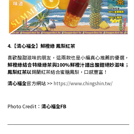
4.【
清心福全
】鮮橙綠
鳳梨紅茶
喜歡酸甜滋味的朋友，這兩款也是小編真心推薦的優選，
鮮橙綠結合特級綠茶與
100%
鮮橙汁譜出酸甜絕妙滋味；
鳳梨紅茶以
錫蘭紅茶結合蜜糖鳳梨，口感豐富！
清心福全
官方網站 >>
https://www.chingshin.tw/
Photo Credit：
清心福全
FB