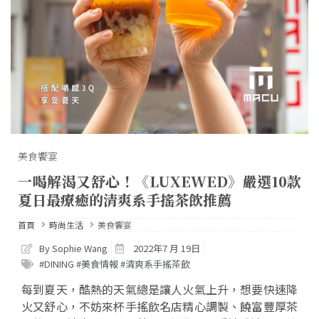
美食饗宴
一喝解渴又舒心！《LUXEWED》嚴選10款
夏日最療癒的清爽系手搖茶飲推薦
首頁
時尚生活
美食饗宴
By Sophie Wang
2022年7 月 19日
#DINING #美食情報 #清爽系手搖茶飲
每到夏天，酷熱的天氣總是讓人火氣上升，想要快速降
火又舒心，不妨來杯手搖飲名店精心調製、饒富豐厚茶