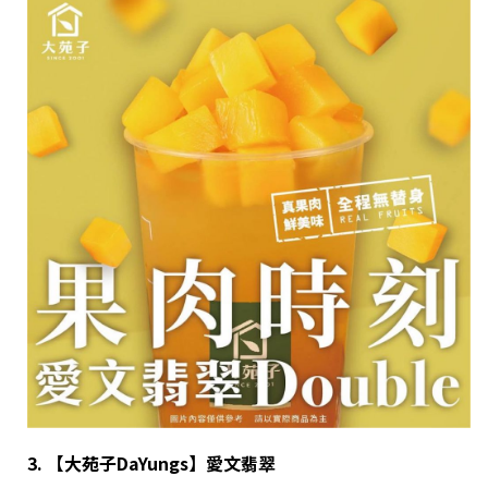
3. 【大苑子
DaYungs
】愛文
翡翠