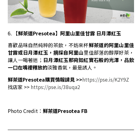
6. 【
鮮茶道
Presotea
】阿里山里佳甘露
日月潭紅玉
喜歡品味自然純粹的茶飲，不妨來杯
鮮茶道的阿里山里佳
甘露或日月潭紅玉，摘採自阿里山
里佳部落的醇厚好茶，
讓人一喝著迷；
日月潭紅玉那宛如紅寶石般的光澤，品飲
一口在嘴裡釋放的
淡雅香氣，最是誘人。
鮮茶道
Presotea
購買情報請見
>>
https://pse.is/K2Y9Z
找店家 >>
https://pse.is/38uqa2
Photo Credit：
鮮茶道
Presotea FB