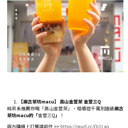
【麻古茶坊macu】
高山金萱茶 金萱三Q
純茶系推薦你喝「高山金萱茶」，咀嚼控千萬別錯過
麻古
茶坊macu的「
金萱三Q
」
！
麻古購線上訂餐請前往 >> ​
https://reurl.cc/Qj1Lxq​