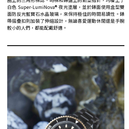
白色 Super-LumiNova® 夜光塗層，並於錶面使用盒型雙
面防反光藍寶石水晶玻璃，來保持極佳的時間易讀性。錶
帶摺疊扣則加裝了伸縮設計，無論喜愛運動休閒還是手腕
較小的人們，都能配戴舒適。