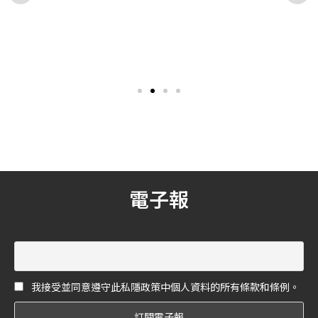
逗寶育兒神器5大好物嚴選推
韓國「恩愛夫妻」代表 韓佳人
薦！為新世代爸媽打造兼具實
&延政勳，結婚19年仍然超幸
用性與時尚外型的育兒單品
福。 完美演繹FRED珠寶狂曬
多數新手爸媽常為了寶寶不
韓國出名的母胎美女韓佳
甜蜜。
睡覺、不規律的睡眠傷透腦
人，與延政勳可以說是南韓
筋，包含寶寶缺乏安全感、
演藝圈非常知名的「恩愛夫
消化不良及環境溫度變化
妻」代表，兩人因韓劇《黃
等，都是影響寶寶睡眠品質
手帕》相識而戀愛，2005年
的主因。家長不僅擔心寶寶
結婚至今19 年仍然超幸福。
睡不好影響成長發育，也常
更跟著作息顛倒、疲憊不
堪。人氣母嬰品牌逗寶特別
嚴選推薦爸爸媽媽們多款逗
寶育兒神器好物！款款都是
電子報
為新世代爸媽打造兼具實用
性與時尚外型的育兒單品。
我接受並同意遵守此私隱政策中個人資料的所有條款和條例。