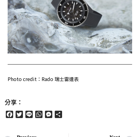
Photo credit：Rado 瑞士雷達表
分享：
Facebook
Twitter
Line
WhatsApp
Messenger
分
享