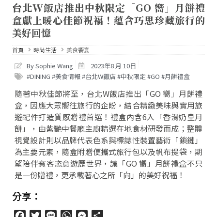
台北W飯店推出中秋限定「GO 嚮」月餅禮
盒獻上暖心佳節祝福！蘊含巧思珍藏旅行的
美好回憶
首頁
時尚生活
美食饗宴
By Sophie Wang
2023年8 月 10日
#DINING #美食情報 #台北W飯店 #中秋限定 #GO #月餅禮盒
隨著中秋佳節將至，台北W飯店推出「GO 嚮」月餅禮
盒，因應大眾嚮往旅行的企盼，結合精緻美味與實用旅
遊配件打造質感贈禮首選！禮盒內含6入「香滑奶皇月
餅」，由紫艷中餐廳主廚精選在地食材研發而成；整體
視覺設計則以品牌代表色系與標誌性裝置藝術「鎖鏈」
為主要元素，隨盒附贈便攜式旅行包以及帆布提袋，期
望陪伴賓客恣意遊歷世界，讓「GO 嚮」月餅禮盒不只
是一份贈禮，更承載著心之所「向」的美好祝福！
分享：
Facebook
Twitter
Line
WhatsApp
Messenger
分