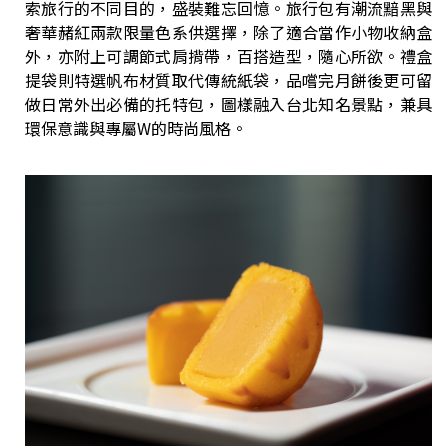
索旅行的不同目的，盛裝難忘回憶。旅行包有潮流黯黑與
奢華赭紅兩款限量色系供選擇，除了適合當作小物收納盒
外，亦附上可調節式肩揹帶，百搭造型，隨心所欲。禮盒
提袋則特選帆布材質取代傳統紙袋，品嚐完月餅後更可留
做日常外出必備的托特包，圖樣融入台北知名景點，兼具
環保意識與專屬W的時尚風格。