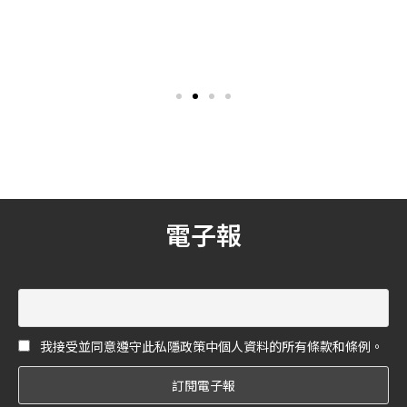
「多功能防曬產品」讓妳一罐
纖維椅盡現前衛簡約的輕盈結
打天下！
構，新意灑脫堅韌風骨
炎炎夏日，最重要的保養就
椅子是日常生活中最具存在
是「防曬」了，大家挑選防
感的物件，更是收藏家們不
曬會特別關注什麼呢？是防
斷追求的夢幻逸品，擅長交
曬係數、會不會黏膩，還是
融匠藝精工的SHANGXIA上
有沒有其他的附加功能呢？
下，將傳統明式傢俱南官帽
其實現在許多品牌看中了大
椅作為發想靈感，特別選用
家對於多功能產品的關注
兼具輕且堅硬特性的碳纖維
度，就連防曬產品都加入了
材料，並取代了傳統木材，
提亮膚色、校正膚色等功
將細節和特徵層層簡化，達
能，讓妳能一罐防曬搞定許
到最大限度地變薄、變輕、
多問題！
變細，進而重新演繹「大天
電子報
地」系列，為傢俱製作提供
更大膽、突破的嶄新思維。
我接受並同意遵守此私隱政策中個人資料的所有條款和條例。