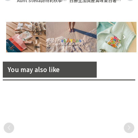
Aunt Stella詩特莉秋季禮盒限量開賣中！暖心公益、質感風呂敷、經典木盒、多款季節口味一次擁有，讓詩特莉陪您共度中秋團圓佳節！
日勝生加賀屋賞味夏日奢侈當季美味！會席料理體驗料理真底蘊
You may also like
夏季妝前保養一堆瓶瓶罐罐？
SHANG XIA上下「大天地」碳