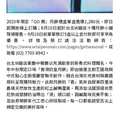
2023年限定「GO 嚮」月餅禮盒單盒售價1,280元，即日
起開放線上訂購；8月10日起於台北W飯店十樓月餅小舖
現場販售，9月10日前單筆預訂5盒以上並付款即可享早鳥
優惠。詳情及預訂請洽活動網頁：
https://www.wtaipeionair.com/pages/getseasonal
，或
致電 (02) 7703-8942。
台北W飯店紫艷中餐廳以充滿創意的新粵式料理聞名，今
年中秋限定口味「香滑奶皇月餅」即由營運主廚王國政與
中式點心主廚張慶堂聯手創作，融合台灣在地食材與嚴選
原料呈現獨特魅力。此款月餅的「香」氣來自屏東四重溪
農場天然放牧生產的紅土鹹鴨蛋黃，再添加法國頂級依思
尼熟成發酵奶油帶出「滑」順口感，甜鹹風味完美平衡；
並由奇華餅家代工悉心烘焙製成，每一口都能感受舌尖上
綿密交織的美好滋味。