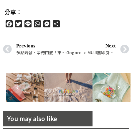
分享：
Facebook
Twitter
Line
WhatsApp
Messenger
分
享
Previous
Next
多點齊發、爭奇鬥艷！東京四家全新高檔旅宿酒店，注入新靈魂的安縵全新品牌，奢華派、精品風各擅勝場，打造無與倫比的旅宿體驗天花板！
Gogoro ｘ MUJI無印良品全新聯名系列上市！深澤直人操刀永續移動新美學，車殼首度採用再生PP 材質製成
You may also like