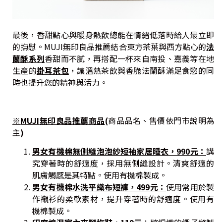
最後，香甜點心與暖身熱飲總能在情緒低落時給人最立即
的撫慰。MUJI無印良品推薦結合東方茶葉與西方點心的
法
蘭酥系列
香甜而不膩，再搭配一杯來自南投、嘉義等在地
生產的
掛耳茶包
，讓溫熱茶飲與香脆法蘭酥滿足食慾的同
時也提升您的精神與活力。
※
MUJI
無印良品
推薦商品
(
商品品名、售價依門市說明為
主
)
男女有機棉無側縫泡泡紗短袖家居睡衣，990元：
講
究穿著時的舒適度，採用無側縫設計。清爽舒適的
肌膚觸感是其特點。使用有機棉製成。
男女有機棉水洗平織布短褲，499元：
使用常用於製
作襯衫的柔軟素材，提升穿著時的舒適度。使用有
機棉製成。