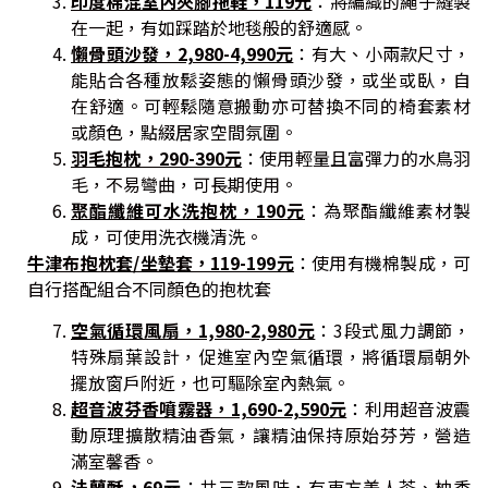
印度棉混室內夾腳拖鞋，119元
：將編織的繩子縫製
在一起，有如踩踏於地毯般的舒適感。
懶骨頭沙發，2,980-4,990元
：有大、小兩款尺寸，
能貼合各種放鬆姿態的懶骨頭沙發，或坐或臥，自
在舒適。可輕鬆隨意搬動亦可替換不同的椅套素材
或顏色，點綴居家空間氛圍。
羽毛抱枕，290-390元
：使用輕量且富彈力的水鳥羽
毛，不易彎曲，可長期使用。
聚酯纖維可水洗抱枕，190元
：為聚酯纖維素材製
成，可使用洗衣機清洗。
牛津布抱枕套/坐墊套，119-199元
：使用有機棉製成，可
自行搭配組合不同顏色的抱枕套
空氣循環風扇，1,980-2,980元
：3段式風力調節，
特殊扇葉設計，促進室內空氣循環，將循環扇朝外
擺放窗戶附近，也可驅除室內熱氣。
超音波芬香噴霧器，1,690-2,590元
：利用超音波震
動原理擴散精油香氣，讓精油保持原始芬芳，營造
滿室馨香。
法蘭酥，69元
：共三款風味，有東方美人茶、柚香