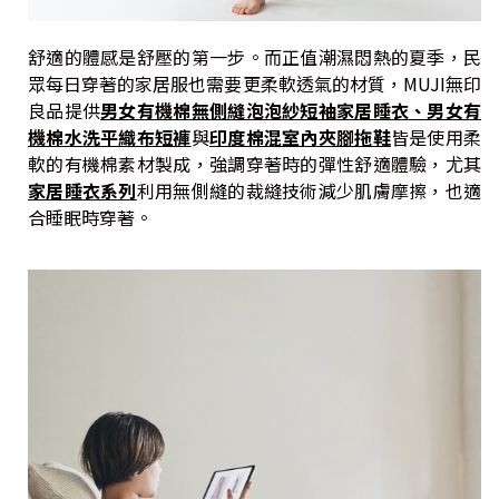
舒適的體感是舒壓的第一步。而正值潮濕悶熱的夏季，民
眾每日穿著的家居服也需要更柔軟透氣的材質，MUJI無印
良品提供
男女有機棉無側縫泡泡紗短袖家居睡衣、男女有
機棉水洗平織布短褲
與
印度棉混室內夾腳拖鞋
皆是使用柔
軟的有機棉素材製成，強調穿著時的彈性舒適體驗，尤其
家居睡衣系列
利用無側縫的裁縫技術減少肌膚摩擦，也適
合睡眠時穿著。