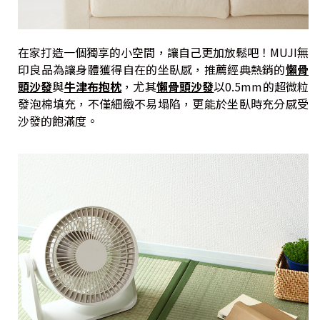
在家打造一個獨享的小空間，讓自己更加放鬆吧！MUJI無
印良品為讓身體獲得自在的坐臥感，推薦經典熱銷的
懶骨
頭沙發
與
牛津布抱枕
，尤其
懶骨頭沙發
以0.5mm的超微粒
發泡棉填充，不僅細緻不易塌陷，更能於坐臥時充分感受
沙發的飽滿度。