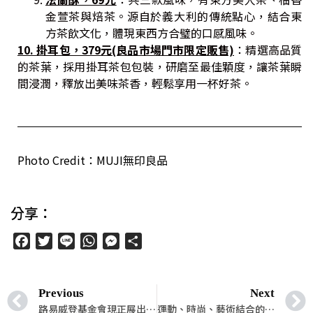
金萱茶與焙茶。源自於義大利的傳統點心，結合東
方茶飲文化，體現東西方合璧的口感風味。
10. 掛耳包，379元(良品市場門市限定販售)
：精選高品質
的茶葉，採用掛耳茶包包裝，研磨至最佳顆度，讓茶葉瞬
間浸潤，釋放出美味茶香，輕鬆享用一杯好茶。
Photo Credit：MUJI無印良品
分享：
Facebook
Twitter
Line
WhatsApp
Messenger
分
享
Previous
Next
路易威登基金會現正展出「Simon Hantaï展覽」，可說是Hantaï畫室收藏作品的首次空前展出！
運動、時尚、藝術結合的生活品牌「ajoice」台北內湖盛大開幕！獨佔絕美摩天輪空景的精品運動會館，眾星朝聖體驗獨家智慧健身儀XBODY