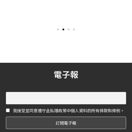
後疫情時代，就連運動也吹
大家平時想微醺一下，是不
起宅家風潮，許多人更因為
是都到便利商店買啤酒呢？
健康意識抬頭，紛紛加入運
其實你可以自己在家釀啤酒
動行列。如何在有效空間中
哦！台灣啤酒品牌「憨啤酒
提升運動效益，也成為居家
HanBeer」就特別為了想親
運動潮流！簡單又能隨身攜
自嘗試釀啤酒的你，推出了
帶的「彈力帶」因為它的方
即使沒有經驗的人們也能親
便性，成為喜愛運動者人手
手釀酒的「自釀啤酒 KIT 初
一條的必備物品。
心者組」！
電子報
我接受並同意遵守此私隱政策中個人資料的所有條款和條例。