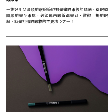
一隻好用又滑順的眼線筆絕對是畫貓眼妝的精髓，從眼頭
順順的畫至眼尾，必須連內眼線都畫到，微微上揚的眼
線，就是打造貓眼妝的主要功臣之一！