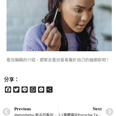
看完編輯的介紹，趕緊去嘗試看看屬於自己的貓眼妝吧！
分享：
Facebook
Twitter
Line
WhatsApp
Messenger
分
享
Previous
Next
m̄enom̄eno 新品召集抗自由基大軍，喚回肌膚年輕活力 「Lt 0.3% Retinol 極致A醇乳液」
1:1實體電玩Porsche Taycan駕到！保時捷電動車5大必知重點