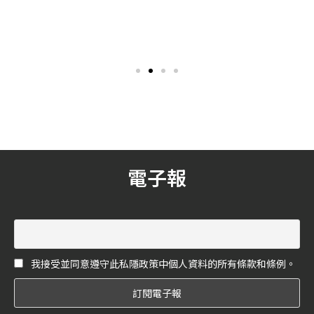
復古優雅的品牌精髓！
廳」！
Salvatore Ferragamo 在本
疫情降至二級，開放內用服
季推出了全新的「SF」字母
務後，大家是不是都迫不及
Logo，這個擁有精緻和高度
待想來個美食饗宴呢？此
識別性的特徵標誌，成為了
次，《花嫁》精選了 6 間擁
「SF」男士系列的獨特元
有絕美風景的置高點景觀餐
素。全新標誌採用了品牌創
廳，讓你們一邊享受美食，
始人名字的字首 S 及 F 巧妙
一邊欣賞美麗風景，感受最
設計，既代表品牌精髓，亦
浪漫的燭光晚餐！
同時向創辦人 Salvatore
Ferragamo 致敬。
電子報
我接受並同意遵守此私隱政策中個人資料的所有條款和條例。