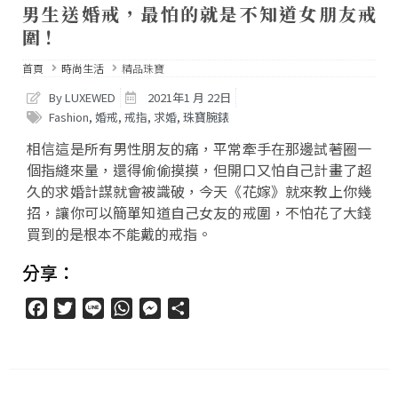
男生送婚戒，最怕的就是不知道女朋友戒
圍！
首頁
時尚生活
精品珠寶
By LUXEWED
2021年1 月 22日
Fashion
,
婚戒
,
戒指
,
求婚
,
珠寶腕錶
相信這是所有男性朋友的痛，平常牽手在那邊試著圈一
個指縫來量，還得偷偷摸摸，但開口又怕自己計畫了超
久的求婚計謀就會被識破，今天《花嫁》就來教上你幾
招，讓你可以簡單知道自己女友的戒圍，不怕花了大錢
買到的是根本不能戴的戒指。
分享：
Facebook
Twitter
Line
WhatsApp
Messenger
分
享