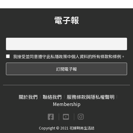
諧融合了Bo Bo標誌性的熊貓
眼；兔子的鬍鬚和內耳，以
玫瑰金勾勒突出細節；狡黠
電子報
的兔頭，從裝飾有Qeelin字
母Q的魔術師帽子中探出腦
袋，傳遞對未來的遐想憧
憬。
我接受並同意遵守此私隱政策中個人資料的所有條款和條例。
關於我們
聯絡我們
服務條款與隱私權聲明
Membership
Copyright © 2021 花嫁時尚生活誌