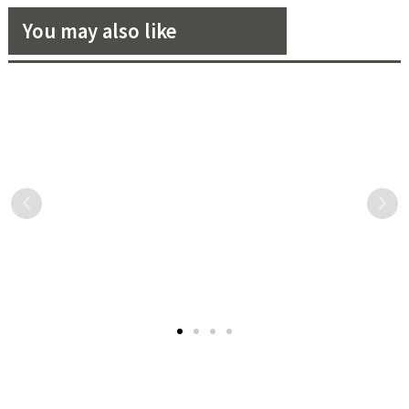
You may also like
浪花 w/f：「比起浪漫，我們
Qeelin為經典文化注入生機，
更喜歡放肆的去恨去愛。」
推出限量臻品「兔子Bo Bo項
鍊」獻禮癸卯新年！
2021 秋冬台北時裝週中最讓
歲尾已近，新年將至，
人震撼的莫過於 Seivson 最
Qeelin為經典文化注入生
後所呈現的「最後的晚
機，將東方意涵和現代技術
餐」，整場秀中以紅豔的花
融入全球文化圖景的藝術鑒
卉貫串，而這華麗的花藝裝
賞中，耀目推出多款趣藝珠
飾就是由「浪花w/f」這個敢
寶，並特別限量推出「兔子
愛敢恨的花藝品牌達成。
Bo Bo項鍊」獻禮癸卯新年！
打著優雅領結的小兔子，詼