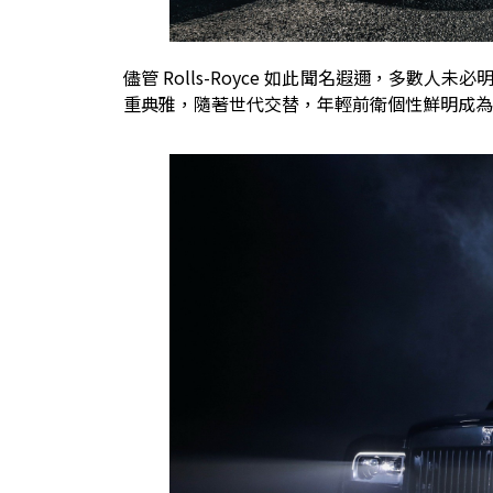
儘管 Rolls-Royce 如此聞名遐邇，多數人未
重典雅，隨著世代交替，年輕前衛個性鮮明成為 Roll