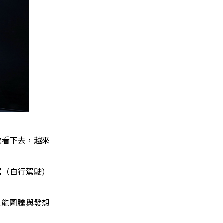
已不敢看下去，越來
自駕（自行駕駛）
為性能圖騰與發想