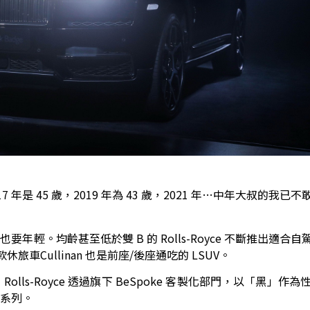
017 年是 45 歲，2019 年為 43 歲，2021 年…中年大叔的我
輕。均齡甚至低於雙 B 的 Rolls-Royce 不斷推出適合
款休旅車Cullinan 也是前座/後座通吃的 LSUV。
ls-Royce 透過旗下 BeSpoke 客製化部門，以「黑」作
e 系列。