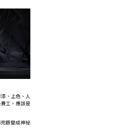
多層烤漆、上色、人
說最費工，應該是
閃亮銀變成神祕