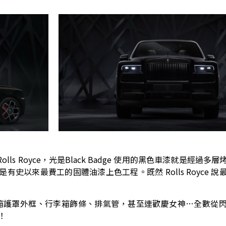
Rolls Royce，光是Black Badge 使用的黑色車漆就是經過
，這是有史以來最費工的固體油漆上色工程。既然 Rolls Royce 
凡鍍鉻水箱護罩外框、行李箱飾條、排氣管，甚至連歡慶女神…全數從
！