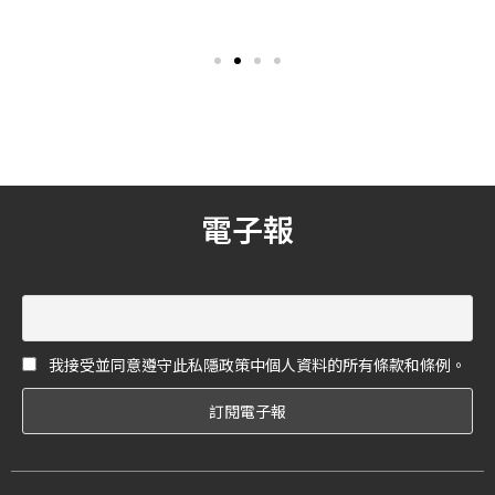
位準新娘們是否已經準備好
同，而有不同的代表寶石，
單身派對，或是海島蜜月風
它能夠藉此讓我們的事業
的華美泳裝了呢？這回《花
運、健康運和桃花運都更上
嫁》就來為大家整理了在台
一層樓！此次，《花嫁》就
灣就可以買到的國際時裝泳
依照 12 月份的誕生石，精選
裝品牌，以及編輯精心嚴選
12 款誕生石珠寶配飾，讓妳
出的18套今夏絕美泳裝，直
將好運帶在身上，度過美好
接推薦！
的一天！
電子報
我接受並同意遵守此私隱政策中個人資料的所有條款和條例。