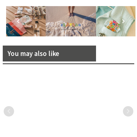
You may also like
在台灣動動手指就能買到！
「誕生石」的祕密！12 月份
《花嫁》精選國際泳裝品牌網
誕生石單品大集合！
購指南 VS. 今夏必備人氣款式
隨著氣溫開始上升，意味著
大家知道什麼是「誕生石」
推薦！
夏天的腳步到來，不知道各
嗎？就是依照出生的月份不