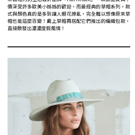
價深受許多歐美小姊姊的歡迎，而最經典的草帽系列，款
式與顏色真的是多到讓人眼花撩亂，完全難以想像原來草
帽也能這麼百變！戴上草帽再搭配它們推出的編織包款，
直接散發出濃濃度假風情！