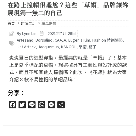
在路上撞帽很尷尬？這些「草帽」品牌讓妳
展現獨一無二的自己
首頁
時尚生活
精品珠寶
By Lynn Lin
2021年7 月 28日
Artesano
,
Borsalino
,
CA4LA
,
Eugenia Kim
,
Fashion 時尚趨勢
,
Hat Attack
,
Jacquemus
,
KANGOL
,
草帽
,
藺子
炎炎夏日的造型穿搭，最經典的就是「草帽」了！基本
上是夏季標配的草帽，想選擇具有工藝性與設計感的款
式，而且不和其他人撞帽嗎？此次，《花嫁》就為大家
介紹 8 款不易撞帽的草帽品牌！
分享：
Facebook
Twitter
Line
WhatsApp
Messenger
分
享