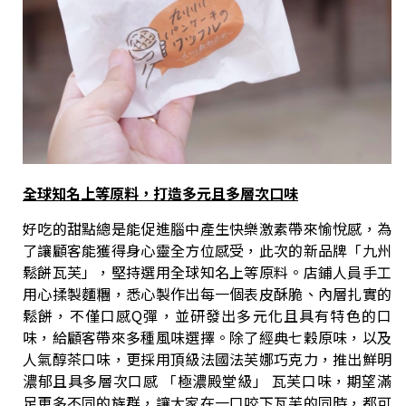
全球知名上等原料，打造多元且多層次口味
好吃的甜點總是能促進腦中產生快樂激素帶來愉悅感，為
了讓顧客能獲得身心靈全方位感受，此次的新品牌「九州
鬆餅瓦芙」，堅持選用全球知名上等原料。店鋪人員手工
用心揉製麵糰，悉心製作出每一個表皮酥脆、內層扎實的
鬆餅，不僅口感Q彈，並研發出多元化且具有特色的口
味，給顧客帶來多種風味選擇。除了經典七穀原味，以及
人氣醇茶口味，更採用頂級法國法芙娜巧克力，推出鮮明
濃郁且具多層次口感 「極濃殿堂級」 瓦芙口味，期望滿
足更多不同的族群，讓大家在一口咬下瓦芙的同時，都可