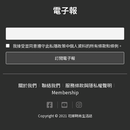
尿酸」，透過4重水活科技，
睛。Aerial系列以大自然為靈
電子報
建立立體的儲水海綿層，讓
感，呈現萬物生機的有機線
水分精準滲透每層肌膚，達
條，設計感摩登，搭配誕生
到外層補水內層鎖水，像海
於蕾絲布料風格柔和的
綿般讓肌底吸飽水分，由內
Lorelei系列，在宋芸樺的演
而外肌膚散發水潤光感！
繹下呈現出現代女性自信面
貌又不失溫柔的氣質。
我接受並同意遵守此私隱政策中個人資料的所有條款和條例。
關於我們
聯絡我們
服務條款與隱私權聲明
Membership
Copyright © 2021 花嫁時尚生活誌