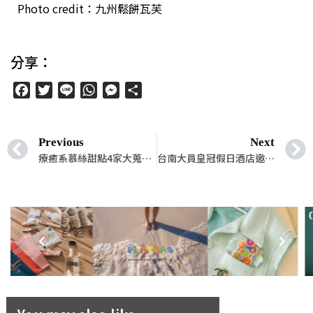
Photo credit：九州鬆餅瓦芙
分享：
Facebook
Twitter
Line
WhatsApp
Messenger
分
享
Previous
Next
療癒系慕絲甜點4家大蒐羅！就是想要軟綿綿像雲朵一般的口感！
台南大員皇冠假日酒店邀大家盡享秋鮭肥、蟹膏厚！11月前限定「蟹鮭雙鮮饗宴」煉瓦日式微風秋味登場