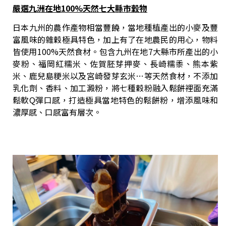
嚴選九洲在地100%天然七大縣市穀物
日本九州的農作產物相當豐饒，當地種植產出的小麥及豐
富風味的雜穀極具特色，加上有了在地農民的用心，物料
皆使用100%天然食材。包含九州在地7大縣市所產出的小
麥粉、福岡紅糯米、佐賀胚芽押麥、長崎糯黍、熊本紫
米、鹿兒島粳米以及宮崎發芽玄米…等天然食材，不添加
乳化劑、香料、加工澱粉，將七種穀粉融入鬆餅裡面充滿
鬆軟Q彈口感，打造極具當地特色的鬆餅粉，增添風味和
濃厚感、口感富有層次。