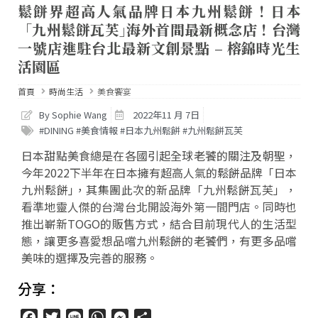
鬆餅界超高人氣品牌日本九州鬆餅！日本
「九州鬆餅瓦芙｣海外首間最新概念店！台灣
一號店進駐台北最新文創景點 – 榕錦時光生
活園區
首頁
時尚生活
美食饗宴
By Sophie Wang
2022年11 月 7日
#DINING #美食情報 #日本九州鬆餅 #九州鬆餅瓦芙
日本甜點美食總是在各國引起全球老饕的關注及朝聖，
今年2022下半年在日本擁有超高人氣的鬆餅品牌「日本
九州鬆餅｣，其集團此次的新品牌「九州鬆餅瓦芙」，
看準地靈人傑的台灣台北開設海外第一間門店。同時也
推出嶄新TOGO的販售方式，結合目前現代人的生活型
態，讓更多喜愛想品嚐九州鬆餅的老饕們，有更多品嚐
美味的選擇及完善的服務。
分享：
Facebook
Twitter
Line
WhatsApp
Messenger
分