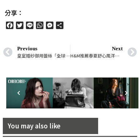
分享：
Facebook
Twitter
Line
WhatsApp
Messenger
分
享
Previous
Next
皇室婚紗御用蕾絲「全球蕾絲王」偉特企業，旗下首支品牌「David’s Angel」正式推出！首發與婚紗教母林莉聯名限定絕美圍巾值得珍藏！
H&M推薦春夏舒心風洋裝四款，省荷包的懶人穿搭術
You may also like