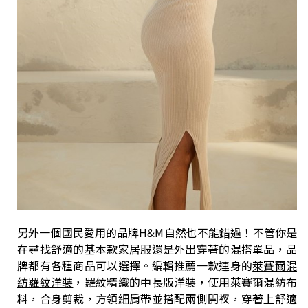
另外一個國民愛用的品牌H&M自然也不能錯過！不管你是
在尋找舒適的基本款家居服還是外出穿著的混搭單品，品
牌都有各種商品可以選擇。編輯推薦一款連身的
萊賽爾混
紡羅紋洋裝
，羅紋精織的中長版洋裝，使用萊賽爾混紡布
料，合身剪裁，方領細肩帶並搭配兩側開衩，穿著上舒適