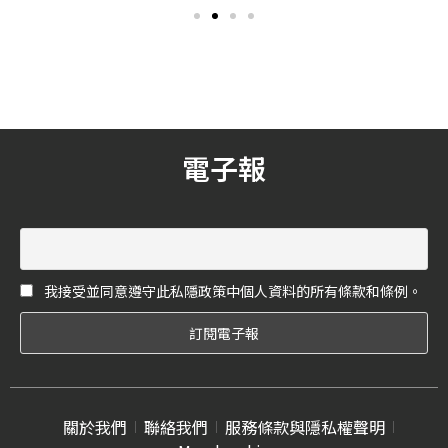
八卦文化，就深深地烙印在
孔時，各自精湛的詮釋手
我們的心裡，多重克拉數，
法！今回，編輯就要來介紹
切工怎麼樣，什麼品牌來
給大家三位IG人氣火紅的美
的？到底需要多少錢，可以
妝造型藝術家，每一位的藝
把自己嚇一大跳。
術功力可說是不分軒輊，每
每讓人驚艷於他們的細膩與
精緻，著墨於臉孔的方寸之
電子報
間。
我接受並同意遵守此私隱政策中個人資料的所有條款和條例。
關於我們
聯絡我們
服務條款與隱私權聲明