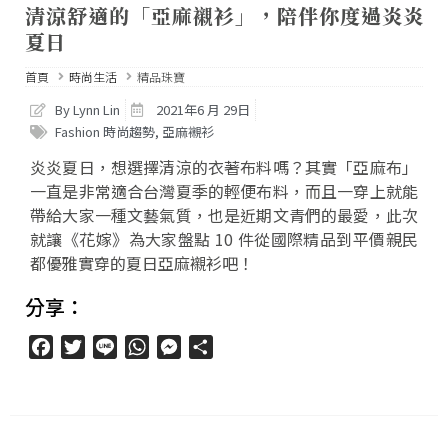
清涼舒適的「亞麻襯衫」，陪伴你度過炎炎
夏日
首頁
時尚生活
精品珠寶
By Lynn Lin
2021年6 月 29日
Fashion 時尚趨勢
,
亞麻襯衫
炎炎夏日，想選擇清涼的衣著布料嗎？其實「亞麻布」
一直是非常適合台灣夏季的輕便布料，而且一穿上就能
帶給大家一種文藝氣質，也是近期文青們的最愛，此次
就讓《花嫁》為大家盤點 10 件從國際精品到平價親民
都優雅實穿的夏日亞麻襯衫吧！
分享：
Facebook
Twitter
Line
WhatsApp
Messenger
分
享