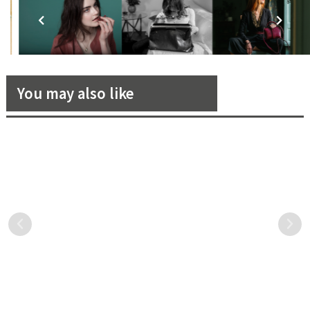
You may also like
婚戒怎麼挑？原來那些大品牌
三位值得一追的IG火紅美妝藝
是貴在虛榮，不一定是品
術家！究竟他們如何創造出絕
質！？
妙彩妝之美？
每次我們看到明星或者公眾
滑手機看IG時，你會不會經
人物求婚結婚戴在手上的那
常被那種驚鴻一瞥的美給震
顆婚戒，總是忍不住去打量
懾，編輯特別喜歡觀察不同
他們一番，彷彿這樣的狗仔
的彩妝造型師在面對不同臉