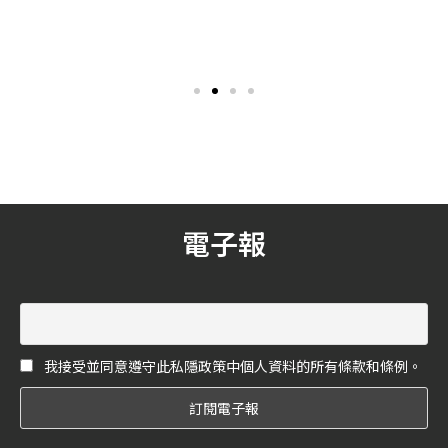
最佳飯店SPA」首獎的芳療師
蔬食的大門！
邊境持續管制，在缺少國際
近期，因為健身美體漸漸成
團隊，專為女性房客提供In
商務以及觀光客源的狀況
為許多人們的生活日常，連
Room Massage服務
下，都會中的國際觀光飯店
帶著「蔬食」餐廳也跟著成
只得繼續使出渾身解數、吸
為大家目光焦點，而精緻無
引國旅城市度假客的青睞。
負擔的沙拉更是大家進入蔬
即日起至3月29日，台北晶華
食飲食的首選入門。此次，
酒店把連續五年榮獲「World
《花嫁》就為大家精選 5 間
SPA Award--台灣最佳飯店
蔬食餐廳的輕食沙拉系列！
SPA 」首獎的沐蘭SPA也導入
住房專案當中，專業的芳療
師團隊將進駐客房、專為女
電子報
性房客於房內提供指壓(In
Room Massage)服務
我接受並同意遵守此私隱政策中個人資料的所有條款和條例。