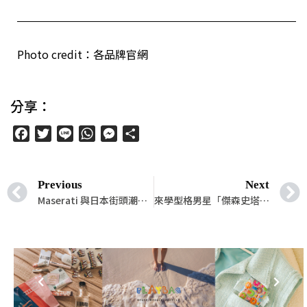
Photo credit：各品牌官網
分享：
Facebook
Twitter
Line
WhatsApp
Messenger
分
享
Previous
Next
Maserati 與日本街頭潮流教父藤原浩碰撞的奢華火花──Ghibli Fragment 特仕版
來學型格男星「傑森史塔森」的帥氣西裝穿搭法！