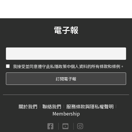
大的衝擊，尤其是「夜生
活」產業，這讓許多人開始
投入思考，後疫情時代開
始，我們該如何擁有「安
電子報
全」的夜生活？
我接受並同意遵守此私隱政策中個人資料的所有條款和條例。
關於我們
聯絡我們
服務條款與隱私權聲明
Membership