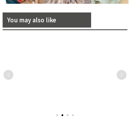
You may also like
黛安娜王妃的時尚造型，23
後疫情時代來臨，我們的夜生
年後的現在仍舊時尚 ing！
活該何去何從？
今年是黛安娜王妃的 60 歲冥
去年新冠肺炎疫情肆虐全
誕，在離世的 23 年後的現
球，我們在政府與國人的配
在，威廉王子與哈利王子一
合下，是世界上極少數疫情
同請設計師設計的黛安娜王
較為緩和且經濟衝擊較少的
妃雕像正式揭幕，也讓我們
國家，只要戴口罩、勤洗手
繼續懷念那位影響了時尚圈
就能維持正常社交生活。但
許久的黛安娜王妃。
在國外，許多產業受到非常