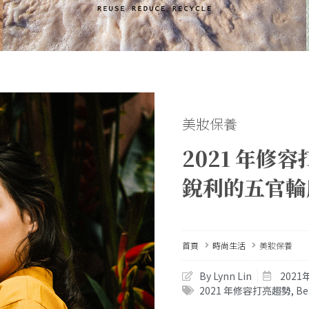
美妝保養
2021 年
銳利的五官輪
首頁
時尚生活
美妝保養
By Lynn Lin
2021
2021 年修容打亮趨勢
,
B