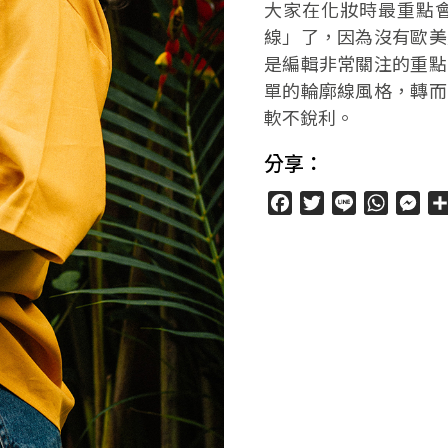
大家在化妝時最重點
線」了，因為沒有歐美
是編輯非常關注的重點
單的輪廓線風格，轉而
軟不銳利。
分享：
Facebook
Twitter
Line
WhatsA
Mes