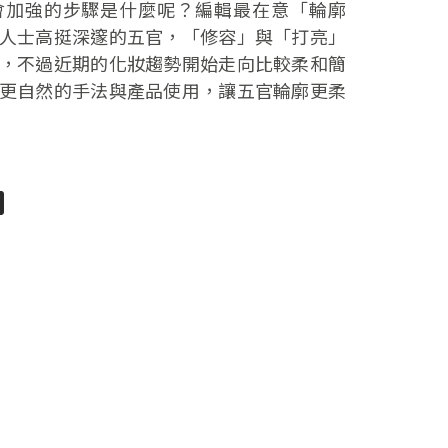
會加強的步驟是什麼呢？編輯最在意「輪廓
人士高挺深邃的五官，「修容」與「打亮」
，不過近期的化妝趨勢開始走向比較柔和簡
更自然的手法與產品使用，讓五官輪廓更柔
pp
senger
分
享