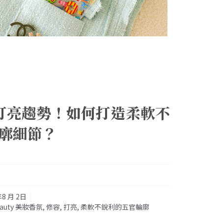
修容打亮趨勢！如何打造柔軟不
廓細節？
年8 月 2日
eauty 美妝香氛
,
修容
,
打亮
,
柔軟不銳利的五官輪廓