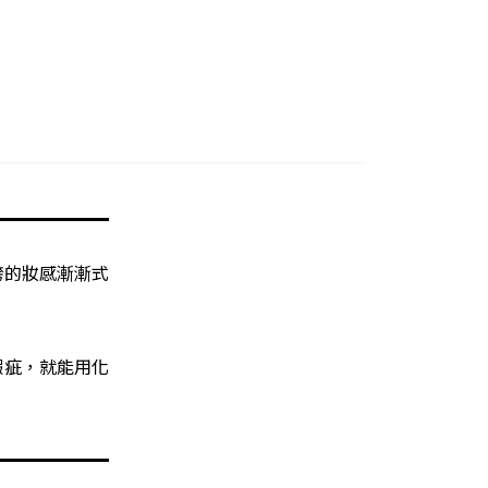
誇的妝感漸漸式
瑕疵，就能用化