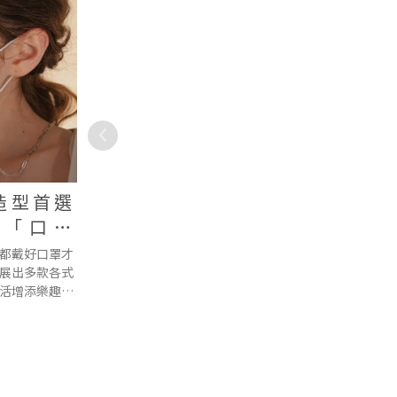
Alfred
DW ICONIC PINK MOTION
佐世
全新潮流「千禧粉金」配
最南
款甄選單
色，大膽出挑無畏性別、超
「華泰
腕飾品牌DANIEL WELLINGTON繼去年推出
位於華泰
隅悅享天
「ICONIC MOTION躍動黑膠腕錶」，以兼具
脫自我不設限！
墾丁最
午餐
地。靈感凝結
舒適與時尚的設計深受潮流人士喜愛，今年
丁國家
se of
再度迎來ICONIC MOTION系列全新
有遼闊
工藝、紳雅風格與
「ICONIC PINK MOTION千禧粉膠腕錶」，
池畔
享樂趣。
選用被《紐約雜誌》評為「真誠、摩登且懷
LOUN
舊」的千禧粉(Millennial Pink)搭配磨砂金
新早午餐
配色，搭載高科技合成橡膠製成錶帶，以百
售價42