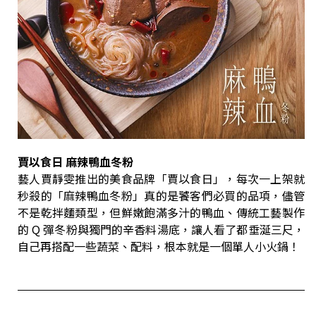
賈以食日 麻辣鴨血冬粉
藝人賈靜雯推出的美食品牌「賈以食日」，每次一上架就
秒殺的「麻辣鴨血冬粉」真的是饕客們必買的品項，儘管
不是乾拌麵類型，但鮮嫩飽滿多汁的鴨血、傳統工藝製作
的 Q 彈冬粉與獨門的辛香料湯底，讓人看了都垂涎三尺，
自己再搭配一些蔬菜、配料，根本就是一個單人小火鍋！