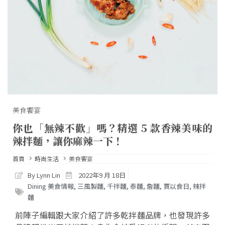
美食饗宴
你也「無辣不歡」嗎？精選 5 款香辣美味的
辣拌麵，讓你麻辣一下！
首頁
時尚生活
美食饗宴
By Lynn Lin
2022年9 月 18日
Dining 美食情報
,
三風製麵
,
千拌麵
,
泰麵
,
詹麵
,
賈以食日
,
辣拌
麵
前陣子編輯跟大家介紹了許多乾拌麵品牌，也發現許多