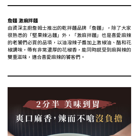
詹麵 激麻拌麵
由資深主廚詹姆士推出的乾拌麵品牌「詹麵」，除了大家
很熟悉的「堅果辣沾麵」外，「激麻拌麵」也是喜愛麻辣
的老饕們必買的品項，以油潑辣子醬加上激椒油、醋和花
椒調味，帶有非常濃厚的花椒香，能同時感受到麻與辣的
雙重滋味，適合喜愛麻辣的饕客們。