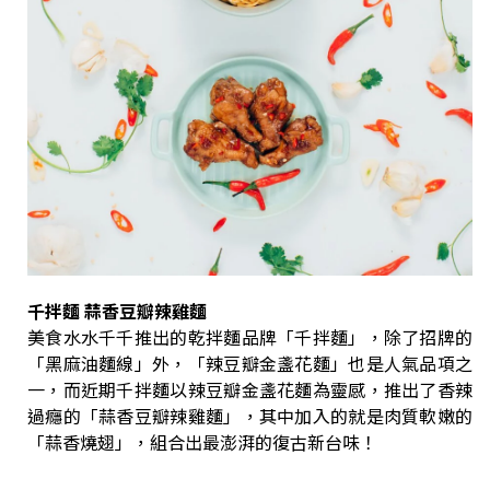
千拌麵 蒜香豆瓣辣雞麵
美食水水千千推出的乾拌麵品牌「千拌麵」，除了招牌的
「黑麻油麵線」外，「辣豆瓣金盞花麵」也是人氣品項之
一，而近期千拌麵以辣豆瓣金盞花麵為靈感，推出了香辣
過癮的「蒜香豆瓣辣雞麵」，其中加入的就是肉質軟嫩的
「蒜香燒翅」，組合出最澎湃的復古新台味！