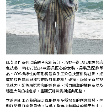
此次合作系列以簡約考究的設計，巧妙平衡現代風格與染
色技藝，精心打造14款獨具匠心的女裝、男裝及配飾單
品。COS標誌性的廓形剪裁與手工染色技藝相得益彰，細
膩的紋理質感與獨特的設計風格相互碰撞，煥發全新的視
覺魅力。配色精選柔和的藍色系、活力四溢的橘色系以及
穩重大氣的棕色系，盡顯沉靜氣質與經典風格。
本系列別出心裁的設計風格適用多種場合的創意疊搭，輕
鬆打造夏日摩登風情。以手工染色技藝製成的緞面絲巾，