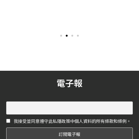
高密度肌因活化健構彈潤生
要很帥氣！各種「特色悠遊
機，被譽為肌膚結構建築師
卡」大集合！
瑞士頂級護膚品牌La Colline
每每看到療癒的小物，編輯
An Architect of Skin
致力於卓越的生物美容技術
總是忍不住都想蒐集起來！
與抗老美學，攜手蘇黎世大
悠遊卡已是現代人不可或缺
學醫學博士研究團隊與瑞士
的一種支付方式，不管是搭
再生醫學中心研發的「HDS
乘交通工具或是購物、上餐
高密度肌因活化分子」，推
廳，都可以使用悠遊卡付費
出「絕對抗老系列」是品牌
解決，想要拿出它來結帳時
第一個、也是最經典的護膚
的那一瞬間與眾不同嗎？悠
系列，專為提升肌膚緊緻度
遊卡公司推出有各種「特色
與活力，體現凍齡回春的年
悠遊卡」就等著你去蒐集！
輕煥變而創造。
電子報
我接受並同意遵守此私隱政策中個人資料的所有條款和條例。