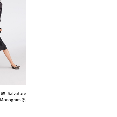
alvatore
i Monogram 系