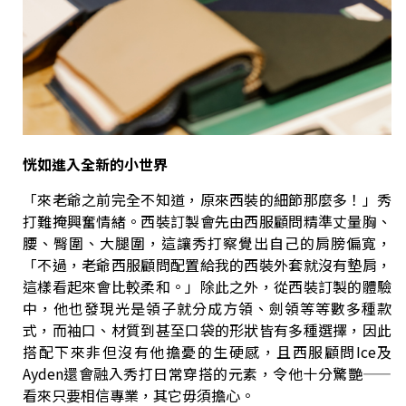
恍如進入全新的小世界
「來老爺之前完全不知道，原來西裝的細節那麼多！」秀
打難掩興奮情緒。西裝訂製會先由西服顧問精準丈量胸、
腰、臀圍、大腿圍，這讓秀打察覺出自己的肩膀偏寬，
「不過，老爺西服顧問配置給我的西裝外套就沒有墊肩，
這樣看起來會比較柔和。」除此之外，從西裝訂製的體驗
中，他也發現光是領子就分成方領、劍領等等數多種款
式，而袖口、材質到甚至口袋的形狀皆有多種選擇，因此
搭配下來非但沒有他擔憂的生硬感，且西服顧問Ice及
Ayden還會融入秀打日常穿搭的元素，令他十分驚艷——
看來只要相信專業，其它毋須擔心。