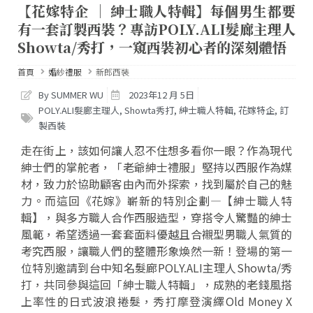
【花嫁特企 │ 紳士職人特輯】每個男生都要
有一套訂製西裝？專訪POLY.ALI髮廊主理人
Showta/秀打，一窺西裝初心者的深刻體悟
首頁
婚紗禮服
新郎西裝
By SUMMER WU
2023年12 月 5日
POLY.ALI髮廊主理人
,
Showta秀打
,
紳士職人特輯
,
花嫁特企
,
訂
製西裝
走在街上，該如何讓人忍不住想多看你一眼？作為現代
紳士們的掌舵者，「老爺紳士禮服」堅持以西服作為媒
材，致力於協助顧客由內而外探索，找到屬於自己的魅
力。而這回《花嫁》嶄新的特別企劃—【紳士職人特
輯】，與多方職人合作西服造型，穿搭令人驚豔的紳士
風範，希望透過一套套面料優越且合襯型男職人氣質的
考究西服，讓職人們的整體形象煥然一新！登場的第一
位特別邀請到台中知名髮廊POLY.ALI主理人Showta/秀
打，共同參與這回「紳士職人特輯」，成熟的老錢風搭
上率性的日式波浪捲髮，秀打摩登演繹Old Money X