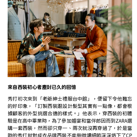
來自西裝初心者塵封已久的回憶
秀打初次來到「老爺紳士禮服台中館」，便留下令他難忘
的好印象，「訂製西裝跟設計髮型其實有一點像，都會根
據顧客的外型挑選合適的樣式。」他表示，穿西裝的初體
驗是在高中畢業時，為了參加婚宴和當伴郎因而到ZARA選
購一套西裝，然而卻只穿一、兩次就沒再穿過了，於是當
時的秀打就對成衣品牌西裝不能夠微調細節深深烙下了CP