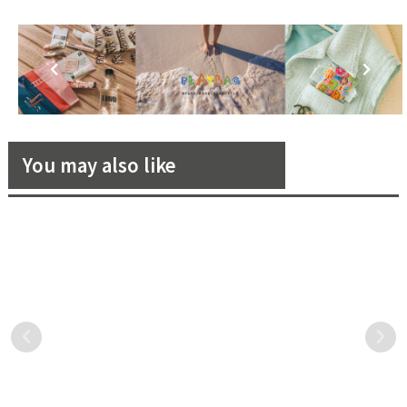
You may also like
來自越南的「LANE JT」品牌
西裝也有百百種！5 款奢華西
正在發光發熱！
裝風格讓你在正式場合中莊重
出場！
誰說東南亞沒有時裝產業，
男士們在正式場合的首選造