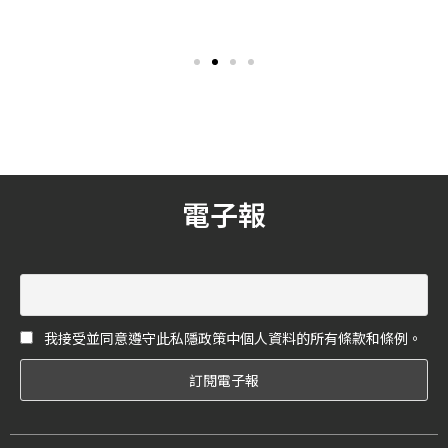
還有這個觀念的妳可是落伍
型就是西裝了，不過你知道
了，泰國新銳設計師早就海
西裝各式風格的差異嗎？此
放台灣不知多少了，今天
次，《花嫁》就為大家整理 5
《花嫁》來介紹這個「LANE
款西裝風格，讓你無論是晚
JT」則是來自鄰近的越南，
宴、婚禮還是其他的重要場
2015 年才成立至今只花了五
合，都能夠穿著自己喜歡的
年，就已經成功闖進世界舞
西裝亮相！
台。
電子報
我接受並同意遵守此私隱政策中個人資料的所有條款和條例。