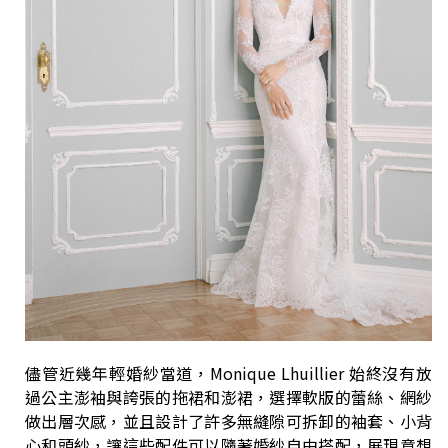
儘管近幾年輕婚紗當道，Monique Lhuillier 始終沒有放
過公主澎袖與誇張的拖裙和澎裙，選擇軟版的蕾絲、網紗
做出層次感，並且設計了許多無縫隙可拆卸的袖套、小背
心和頭紗，讓這些配件可以隨著婚紗自由搭配，展現意想