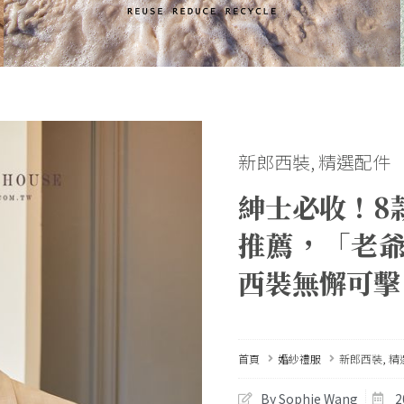
新郎西裝
,
精選配件
紳士必收！8
推薦，「老
西裝無懈可擊
首頁
婚紗禮服
新郎西裝
,
精
By Sophie Wang
2