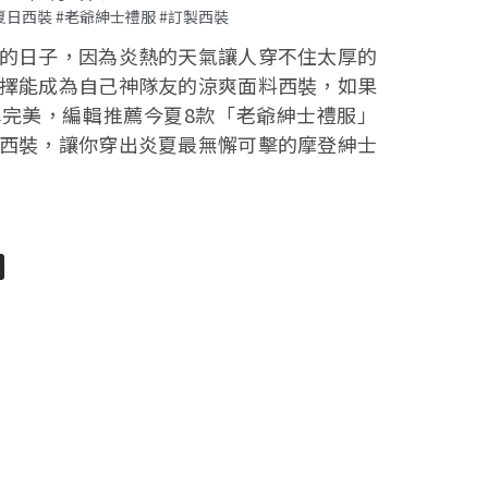
 #夏日西裝 #老爺紳士禮服 #訂製西裝
的日子，因為炎熱的天氣讓人穿不住太厚的
擇能成為自己神隊友的涼爽面料西裝，如果
完美，編輯推薦今夏8款「老爺紳士禮服」
西裝，讓你穿出炎夏最無懈可擊的摩登紳士
pp
senger
分
享