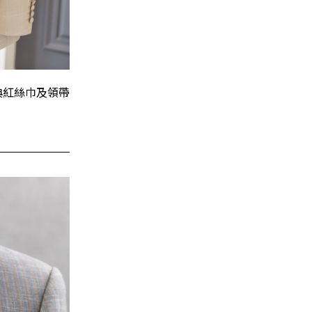
典紅絲巾及領帶