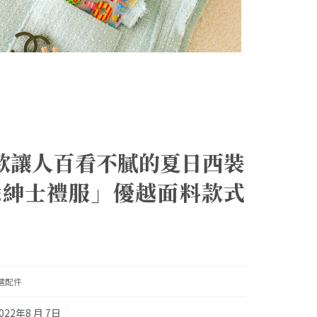
款讓人百看不膩的夏日西裝
爺紳士禮服」優越面料款式
選配件
022年8 月 7日