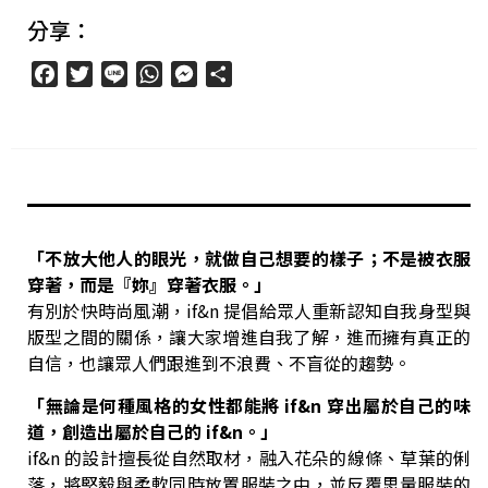
分享：
Facebook
Twitter
Line
WhatsApp
Messenger
分
享
「不放大他人的眼光，就做自己想要的樣子；不是被衣服
穿著，而是『妳』穿著衣服。」
有別於快時尚風潮，if&n 提倡給眾人重新認知自我身型與
版型之間的關係，讓大家增進自我了解，進而擁有真正的
自信，也讓眾人們跟進到不浪費、不盲從的趨勢。
「無論是何種風格的女性都能將 if&n 穿出屬於自己的味
道，創造出屬於自己的 if&n。」
if&n 的設計擅長從自然取材，融入花朵的線條、草葉的俐
落，將堅毅與柔軟同時放置服裝之中，並反覆思量服裝的