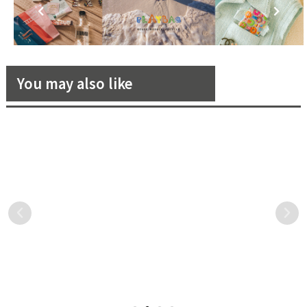
You may also like
誰說西裝是瘦高男人的專利？
打造質感的下一個階段！訂製
嬌小、圓潤的你也能展現型格
西裝品牌ElegaZzle-EZ西服
帥氣！
大家一定有個穿搭迷思，總
「A bespoke suit, always
是看到模特兒、明星穿著好
fits.」Bespoke 意即頂級工
看的西裝，就覺得一定是長
藝的專屬訂製，透過合身的
得好看、身材好或身高高才
西裝線條，展現裁縫職人的