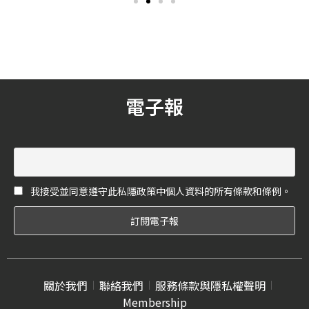
穿得起來西裝，但其實西裝
嚴謹手藝，與紳士們的極致
絕不是瘦高男人的專利！只
品味。成立至今將要 20年的
要選對材質和剪裁，你也能
訂製西裝品牌 ElegaZzle-EZ
展現型格帥氣！
西服，便是以這樣的核心價
值創立。
電子報
我接受並同意遵守此私隱政策中個人資料的所有條款和條例。
關於我們
聯絡我們
服務條款與隱私權聲明
Membership