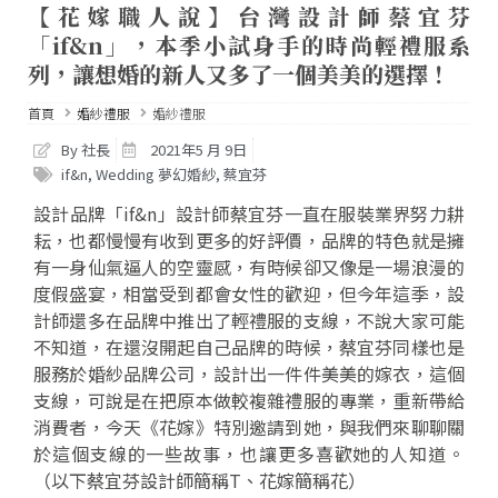
【花嫁職人說】台灣設計師蔡宜芬
「if&n」，本季小試身手的時尚輕禮服系
列，讓想婚的新人又多了一個美美的選擇！
首頁
婚紗禮服
婚紗禮服
By 社長
2021年5 月 9日
if&n
,
Wedding 夢幻婚紗
,
蔡宜芬
設計品牌「if&n」設計師蔡宜芬一直在服裝業界努力耕
耘，也都慢慢有收到更多的好評價，品牌的特色就是擁
有一身仙氣逼人的空靈感，有時候卻又像是一場浪漫的
度假盛宴，相當受到都會女性的歡迎，但今年這季，設
計師還多在品牌中推出了輕禮服的支線，不說大家可能
不知道，在還沒開起自己品牌的時候，蔡宜芬同樣也是
服務於婚紗品牌公司，設計出一件件美美的嫁衣，這個
支線，可說是在把原本做較複雜禮服的專業，重新帶給
消費者，今天《花嫁》特別邀請到她，與我們來聊聊關
於這個支線的一些故事，也讓更多喜歡她的人知道。
（以下蔡宜芬設計師簡稱T、花嫁簡稱花）