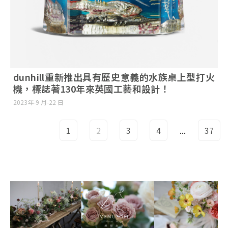
dunhill重新推出具有歷史意義的水族桌上型打火
機，標誌著130年來英國工藝和設計！
2023年-9 月-22 日
1
2
3
4
...
37