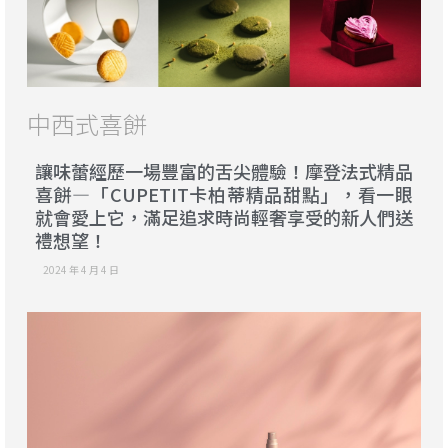
中西式喜餅
讓味蕾經歷一場豐富的舌尖體驗！摩登法式精品
喜餅—「CUPETIT卡柏蒂精品甜點」，看一眼
就會愛上它，滿足追求時尚輕奢享受的新人們送
禮想望！
2024 年 4 月 4 日