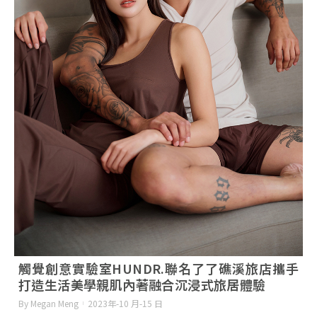
觸覺創意實驗室HUNDR.聯名了了礁溪旅店攜手
打造生活美學親肌內著融合沉浸式旅居體驗
By Megan Meng
2023年-10 月-15 日