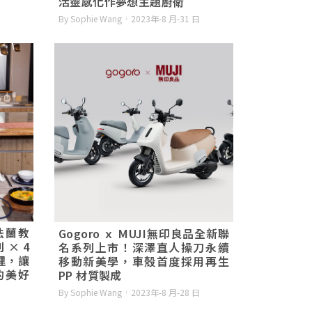
活靈感化作夢想主題廚衛
By Sophie Wang
2023年-8 月-31 日
法蘭教
Gogoro ｘ MUJI無印良品全新聯
× 4
名系列上市！深澤直人操刀永續
理，讓
移動新美學，車殼首度採用再生
的美好
PP 材質製成
By Sophie Wang
2023年-8 月-28 日