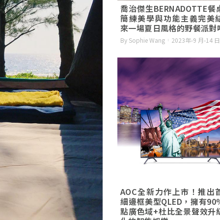
喬治傑生BERNADOTTE
簡練美學與功能主義完美
來一場夏日風格的野餐派對
By Sophie Wang
2023年-9 月-14 日
AOC全新力作上市！推出
細邊框美型QLED，擁有90
點廣色域+杜比全景聲效升