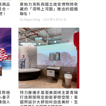
餐桌精品
庫柏力克熊與國立故宮博物院收
結合，
藏的「清明上河圖」推出的超酷
吧！
聯名！
By Megan Meng
2023年-9 月-02 日
首款極
特力屋攜手葛萊美獎得主蕭青陽
%量子
打造期間限定廚衛夢想空間！看
級個人
國際設計大師如何自造美好，生