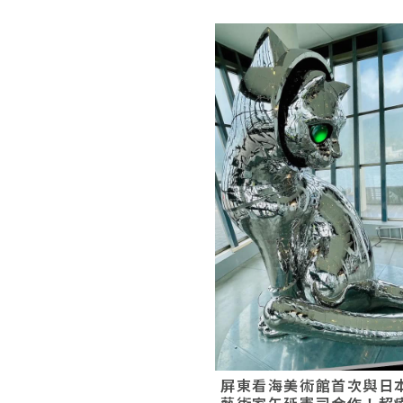
屏東看海美術館首次與日
藝術家矢延憲司合作！超