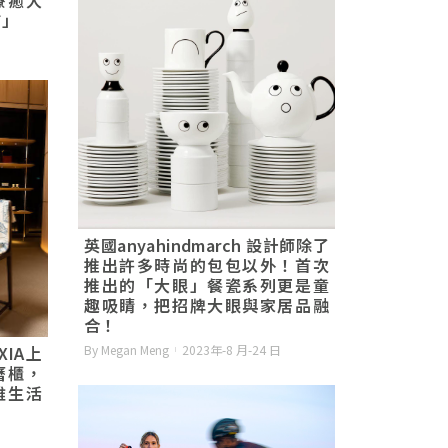
貓」
英國anyahindmarch 設計師除了
推出許多時尚的包包以外！首次
推出的「大眼」餐瓷系列更是童
趣吸睛，把招牌大眼與家居品融
合！
By Megan Meng
2023年-8 月-24 日
XIA上
曆櫃，
雅生活