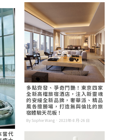
多點齊發、爭奇鬥艷！東京四家
全新高檔旅宿酒店，注入新靈魂
的安縵全新品牌，奢華派、精品
風各擅勝場，打造無與倫比的旅
宿體驗天花板！
By Sophie Wang
2023年-8 月-26 日
本當代
療癒大