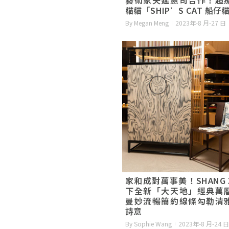
貓貓「SHIP’S CAT 船仔
By Megan Meng
2023年-8 月-27 日
家和成對萬事美！SHANG 
下全新「大天地」經典萬
曼妙流暢簡約線條勾勒清
詩意
By Sophie Wang
2023年-8 月-24 日