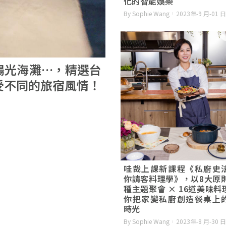
化的智能娛樂
By Sophie Wang
2023年-9 月-01 日
陽光海灘…，精選台
享受不同的旅宿風情！
哇哉上課新課程《私廚史
你請客料理學》，以8大原則 
種主題聚會 × 16道美味料
你把家變私廚創造餐桌上
時光
By Sophie Wang
2023年-8 月-30 日