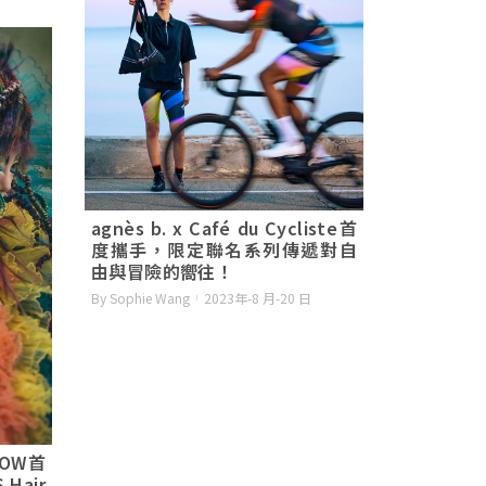
agnès b. x Café du Cycliste首
度攜手，限定聯名系列傳遞對自
由與冒險的嚮往！
By Sophie Wang
2023年-8 月-20 日
HOW首
Hair