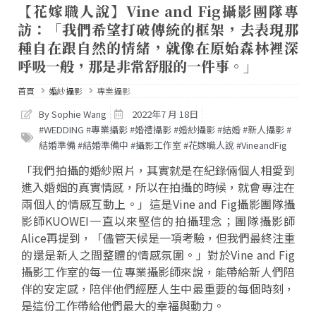
【花嫁職人說】Vine and Fig攝影團隊專
訪：「我們希望打破傳統的框架，去表現那
種自在跟自然的情緒，就像在原始森林裡深
呼吸一般，那是非常舒服的一件事。」
首頁
婚紗攝影
專業攝影
By Sophie Wang
2022年7 月 18日
#WEDDING #專業攝影 #婚禮攝影 #婚紗攝影 #結婚 #新人攝影 #
結婚準備 #結婚準備中 #攝影工作室 #花嫁職人說 #VineandFig
「我們拍攝的婚紗照片，其實就是在紀錄倆個人相愛到
進入婚姻的真實情感，所以在拍攝的時候，就會專注在
兩個人的情感互動上。」這是Vine and Fig攝影團隊攝
影師KUOWEI一直以來堅信的拍攝理念；團隊攝影師
Alice再提到，「儘管天候是一項考驗，但我們最終注重
的還是新人之間整體的情感氛圍。」對於Vine and Fig
攝影工作室的每一位專業攝影師來說，能帶給新人們陪
伴的安定感，陪伴他們經歷人生中最重要的每個時刻，
是這份工作帶給他們最大的幸福與動力。