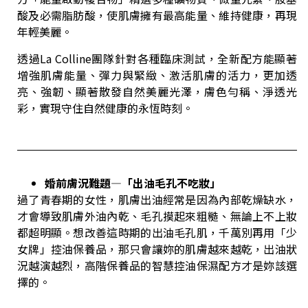
酸及必需脂肪酸，使肌膚擁有最高能量、維持健康，再現
年輕美麗。
透過La Colline團隊針對各種臨床測試，全新配方能顯著
增強肌膚能量、彈力與緊緻、激活肌膚的活力，更加透
亮、強韌、顯著散發自然美麗光澤，膚色勻稱、淨透光
彩，實現守住自然健康的永恆時刻。
婚前膚況難題—「出油毛孔不吃妝」
過了青春期的女性，肌膚出油經常是因為內部乾燥缺水，
才會導致肌膚外油內乾、毛孔摸起來粗糙、無論上不上妝
都超明顯。想改善這時期的出油毛孔肌，千萬別再用「少
女牌」控油保養品，那只會讓妳的肌膚越來越乾，出油狀
況越演越烈，高階保養品的智慧控油保濕配方才是妳該選
擇的。