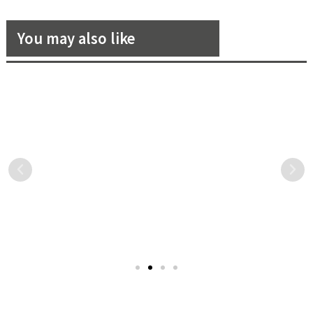
You may also like
Jean-Michel Basquiat x
夏日炎炎就是要玩水！盤點 5
alice + olivia 聯名膠囊系列全
間具有特別故事的泳池 Villa
球上市，氣質女星謝欣穎個性
紐約時尚品牌 alice + olivia
夏季就是玩水的好時節，在
演繹！
從已故著名塗鴉藝術家Jean-
不能出國的疫情期間，就讓
Michel Basquiat 2022年在
《花嫁》為你們盤點 5 間具
紐約的King Pleasure展覽
有特別故事和絕美景致的泳
中，精心選取八幅作品汲取
池 Villa，讓你們在台灣就有
靈感，推出全新Jean-Michel
如到了國外別墅一般！
Basquiat X alice + Olivia聯