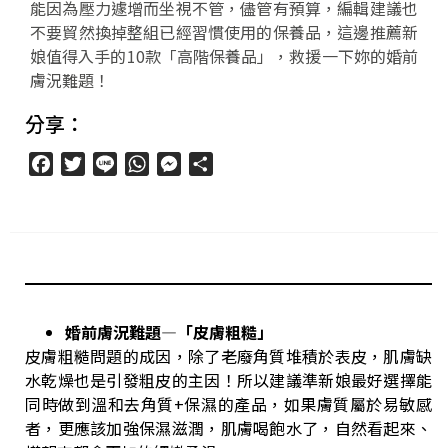
能因為壓力遽增而坐視不管，儘管有預算，編輯建議也
不要貿然換掉整組已經習慣使用的保養品，這邊推薦新
娘值得入手的10款「高階保養品」，救援一下妳的婚前
膚況難題！
分享：
Facebook
Twitter
Line
WhatsApp
Messenger
分
享
婚前膚況難題—「皮膚粗糙」
皮膚粗糙問題的成因，除了老廢角質堆積於表皮，肌膚缺
水乾燥也是引發粗皮的主因！所以建議準新娘最好選擇能
同時做到溫和去角質+保濕的產品，如果膚質屬於易敏感
者，更應該加強保濕滋潤，肌膚喝飽水了，自然看起來、