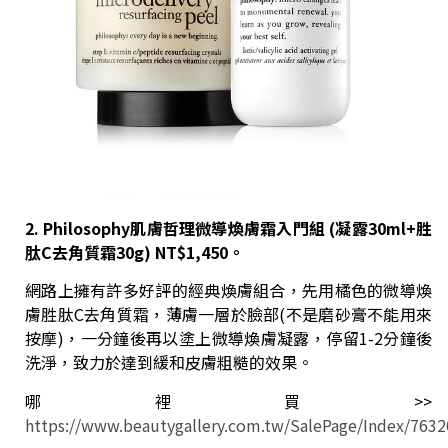
2. Philosophy肌膚哲理微導煥膚霜入門組 (凝露30ml+胜
肽C去角質霜30g) NT$1,450。
網路上擁有許多好評的經典煥膚組合，先用橘色的微導煥
膚胜肽C去角質霜，薄膚一層於臉部(不是磨砂膏不能用來
按摩)，一分鐘後再以塗上微導煥膚凝露，停留1-2分鐘後
洗淨，致力於達到緩和皮膚粗糙的效果。
哪裡買>>
https://www.beautygallery.com.tw/SalePage/Index/763