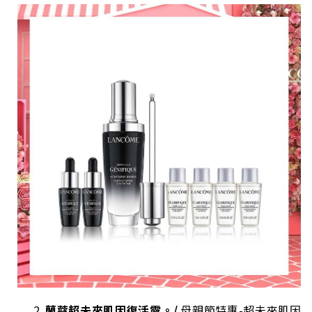
蘭蔻超未來肌因復活露。/
母親節特惠-超未來肌因