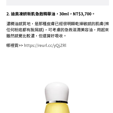
2. 迪奧凍妍新肌急救精華油，30ml，NT$3,700。
濃稠油感質地，是那種皮膚已經很明顯乾燥敏感的肌膚(擦
任何粉底都有脫屑感)，可考慮的急救滋潤美容油，用起來
雖然感覺比較濃，但還算好吸收。
哪裡買>>
https://reurl.cc/yQjZRl