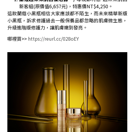
新客組(原價值6,657元)，特惠價NT$4,250。
這款蘭蔻小黑瓶相信大家應該都不陌生，而未來精華新版
小黑瓶，訴求修護過去一般保養品都忽略的肌膚微生態，
升級進階版修護力，讓肌膚嫩到發亮。
哪裡買>>
https://reurl.cc/028oEY