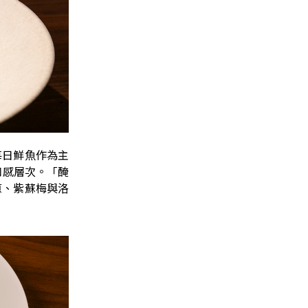
每日鮮魚作為主
口感層次。「醃
蔥、紫蘇梅與洛