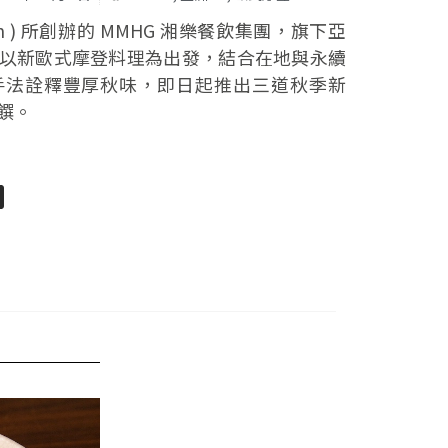
 Lin ) 所創辦的 MMHG 湘樂餐飲集團，旗下亞
UME 以新歐式摩登料理為出發，結合在地與永續
手法詮釋豐厚秋味，即日起推出三道秋季新
饌。
pp
senger
分
享