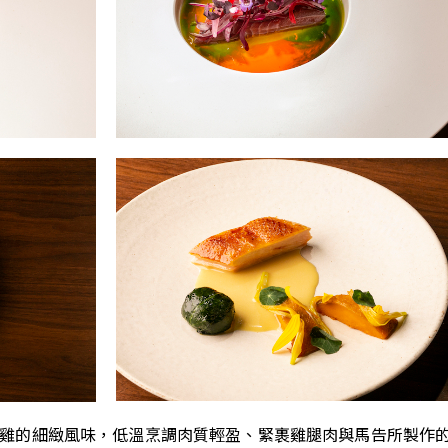
現文昌雞的細緻風味，低溫烹調肉質輕盈、緊裹雞腿肉與馬告所製作