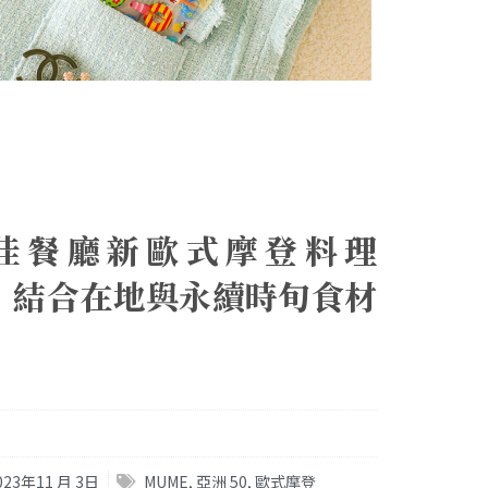
 最佳餐廳新歐式摩登料理
，結合在地與永續時旬食材
味
023年11 月 3日
MUME
,
亞洲 50
,
歐式摩登