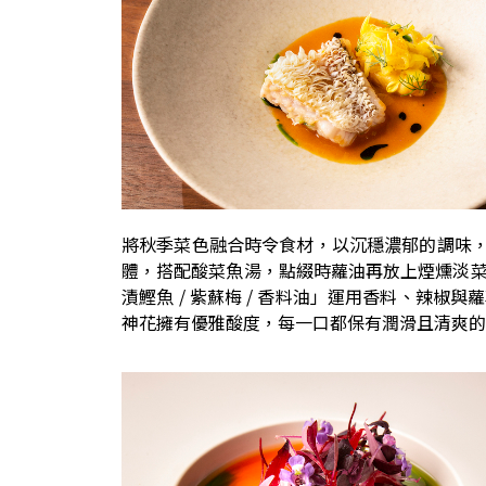
將秋季菜色融合時令食材，以沉穩濃郁的調味，引
體，搭配酸菜魚湯，點綴時蘿油再放上煙燻淡
漬鰹魚 / 紫蘇梅 / 香料油」運用香料、辣
神花擁有優雅酸度，每一口都保有潤滑且清爽的