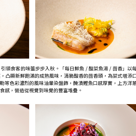
領食客的味蕾步步入秋。「每日鮮魚 / 酸菜魚湯 / 茴香」以
菜，凸顯新鮮飽滿的成熟風味，清脆酸香的茴香頭，為菜式增添
椒與蘿勒等色彩濃烈的風味油暈染盤飾，醃漬鰹魚口感厚實，上方洋
食感，營造從視覺到味覺的豐富堆疊。