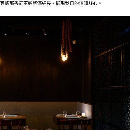
其馥郁香氣更顯飽滿綿長，展現秋日的溫潤舒心。