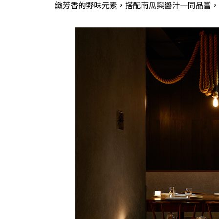
緻芳香的野味元素，搭配南瓜與醬汁一同品嘗，