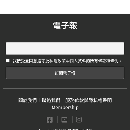
用，也讓
時另一半的穿搭類型
劑等化學
風格中，找出最適合
次，《花
指吧！
 個環保
電子報
大家一起
！
我接受並同意遵守此私隱政策中個人資料的所有條款和條例。
關於我們
聯絡我們
服務條款與隱私權聲明
Membership