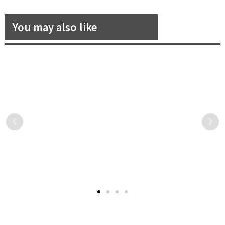
You may also like
環保食物
路易威登頂級香水Les
挑選戒指讓你眼花撩亂？
食光！
Extraits Murano藝術限量版
風格讓你輕鬆分別女孩
本，將香水瓶身化身為一款藝
起飛的時
Frank Gehry巧手改造自己設
想求婚的男士們最難
術蒐藏品！
到日常生
計的每一只 Les Extraits 香
莫過於挑選戒指了，
浪費，尤
水瓶蓋。 由Murano玻璃大師
八門、眼花撩亂的戒
產生許多
Simone Cenedese手工製作
中，即使沒有選擇困
會影響食
每一個香水瓶蓋，成為獨一
會被激發出來，因
士開始選
無二、色彩繽紛的藝術蒐藏
嫁》為各位男士們整理
，讓這些
品。
種風格的戒指，讓你