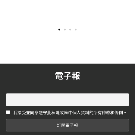
PASS」讓你免費體驗台北30
不知道大家平時保養的時
延續去年12月全台最大餐酒
間知名餐酒館的美好
候，是否有使用精華呢？其
市集「解憂綠洲」的美食體
實精華含有更高濃度的保養
驗，Eatpire風格美食指南 x
成分，能更精準地針對皮膚
niusnews 聯手推出全新的餐
問題來提升修護能力，此次
酒體驗活動「解憂綠洲
《花嫁》就精選出 2021 各種
PASS」，串連台北市 30 家知
功效的精華，讓我們一起變
名餐酒品牌，包含酒吧、餐
美麗。
酒館、日式串燒以及燒肉
店，於 2022 年 01 月 14 日至
05 月 31 日的活動期間，購買
解憂綠洲 PASS 並完成綁定，
電子報
即可到合作店家中免費兌換
調酒、啤酒、串燒、燒肉等
特色美食，絕對是 Foodie、
老饕與飲君子們不可錯過的
最強餐廳通行證！
我接受並同意遵守此私隱政策中個人資料的所有條款和條例。