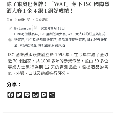
除了東奧也奪牌！「WAT」奪下 ISC 國際烈
酒大賽 1 金 4 銀 1 銅好成績！
首頁
時尚生活
美食饗宴
By Lynn Lin
2021年8 月 18日
Dining 微醺品味
,
ISC 國際烈酒大賽
,
WAT
,
大人味的紅豆奶油捲
雞尾酒
,
杏仁炭焙烏龍雞尾酒
,
檀島凍檸茶雞尾酒
,
紅心芭樂雞尾
酒
,
紫蘇雞尾酒
,
貴妃鐵觀音雞尾酒
ISC 國際烈酒競賽創立於 1995 年，在今年集結了全球
近 70 個國家，共 1800 多項的參賽作品，並由 50 多位
專業人士進行為期 12 天的盲測品飲，根據酒品的香
氣、外觀、口味及餘韻進行評分。
分享：
Facebook
Twitter
Line
WhatsApp
Messenger
分
享