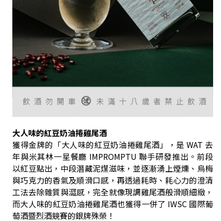
大人味的紅豆奶油捲雞尾酒
獲得金牌的「大人味的紅豆奶油捲雞尾酒」，是 WAT 去
年與米其林一星餐廳 IMPROMPTU 聯手研發推出。前段
以紅豆點出，中段潛藏泥煤滋味，並逐漸湧上煙燻、烏梅
與巧克力的香氣及順滑口感，再透過耗時、耗心力的澄清
工法去除雜質與澀感，完全就像現調雞尾酒般滑順細緻，
而大人味的紅豆奶油捲雞尾酒也獲得一併了 IWSC 國際葡
萄酒暨烈酒競賽的銀牌殊榮！