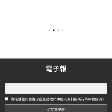
Valextra經典包款— Iside手
圍巾！滿版圖騰的熱潮依舊！
袋！
身為三寶媽，但隋棠的身材
秋冬最強穿搭夥伴！圍巾一
可是完全都沒有走鐘，還是
定是每個人的冬季必備穿搭
跟以前擔任模特兒一樣無敵
品之一，台灣天氣適合洋蔥
好！日前背上義大利國寶皮
式穿法，這時候來一條時尚
件品牌 Valextra 經典 Iside
的圍巾單品，簡單的素色洋
手袋，在個人 IG 釋出時尚大
裝配上老花圍巾，讓女孩們
片，露美背搭配自然風景，
永遠走在時尚尖端！
以背影照展示這款低調高級
的包款，憑藉非凡創意和敏
銳的洞察力，締造始終動人
心弦的風尚。
電子報
我接受並同意遵守此私隱政策中個人資料的所有條款和條例。