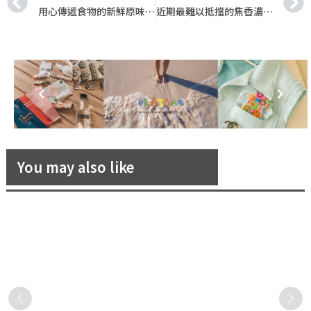
用心傳遞食物的新鮮原味，「JIFS Cooking Salon」將南法的溫度與台灣在地的季節美味，碰撞出最美好的餐食饗宴！
近期最難以抵擋的焦香濃郁滋味──「巴斯克乳酪蛋糕」！
You may also like
摩登媽咪隋棠露美背精彩演譯
秋冬就是要來一條經典百搭的