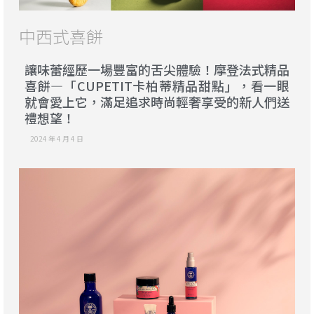
中西式喜餅
讓味蕾經歷一場豐富的舌尖體驗！摩登法式精品
喜餅—「CUPETIT卡柏蒂精品甜點」，看一眼
就會愛上它，滿足追求時尚輕奢享受的新人們送
禮想望！
2024 年 4 月 4 日