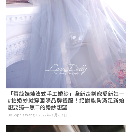
「蕾絲娃娃法式手工婚紗」全新企劃寵愛新娘—
#拍婚紗就穿國際品牌禮服！絕對能夠滿足新娘
想要獨一無二的婚紗想望
By Sophie Wang
2022年-7 月-12 日