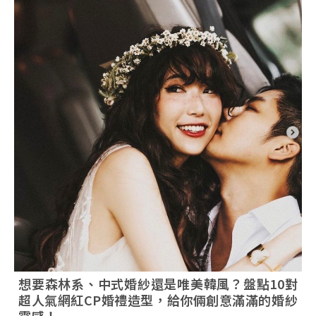
想要森林系、中式婚紗還是唯美韓風？盤點10對
超人氣網紅CP婚禮造型，給你倆創意滿滿的婚紗