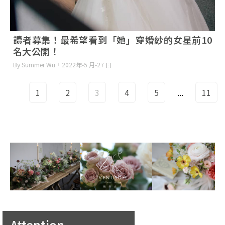
讀者募集！最希望看到「她」穿婚紗的女星前10
名大公開！
By Summer Wu
2022年-5 月-27 日
1
2
3
4
5
...
11
Attention