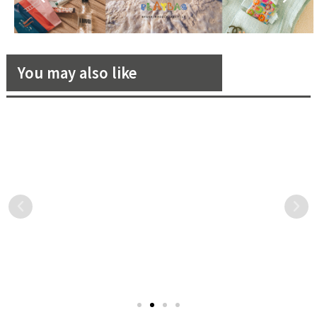
You may also like
天氣越來越熱，就是要喝「精
東京奧運如火如荼推展中！讓
釀啤酒」啦！
我們在台灣也能感受到現場應
援的氣氛！
2002 年可以算是台灣的精釀
歷經疫情衝擊，延宕一年的
元年，至今已經快要 20 個年
東京奧運預定在今年7月23日
頭，也越來越多本地品牌開
開幕，儘管是否能讓觀眾進
始席捲整個市場，除了帶給
場是未知數，但東京奧運相
消費者不一樣的口味，甚至
關新品正如火如荼地推展、