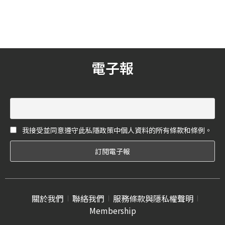
按照著季節以及地理位置，
發售中，也讓無法出國的我
推出各式各樣不同的商品，
們，能在台灣也能感受到現
還有些與設計師聯名的包裝
場應援的氣氛！
形象，都讓喝啤酒變得更潮
流、更文青，夏天就快到
了，不要老是只想到台灣啤
電子報
酒，今天我們就來介紹大家
幾款台灣最有人氣的精釀啤
酒吧！
我接受並同意遵守此私隱政策中個人資料的所有條款和條例。
關於我們
聯絡我們
服務條款與隱私權聲明
Membership